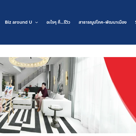
Biz around U
อะไรๆ ก็…รีวิว
สาธารณูปโภค-พัฒนาเมือง