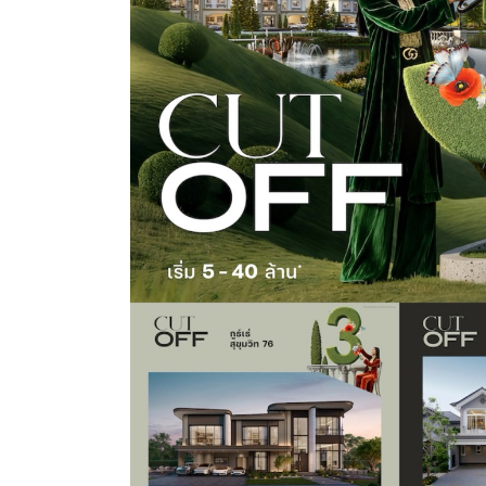
อยู่
ฟรี
สูงสุด
3
ปี