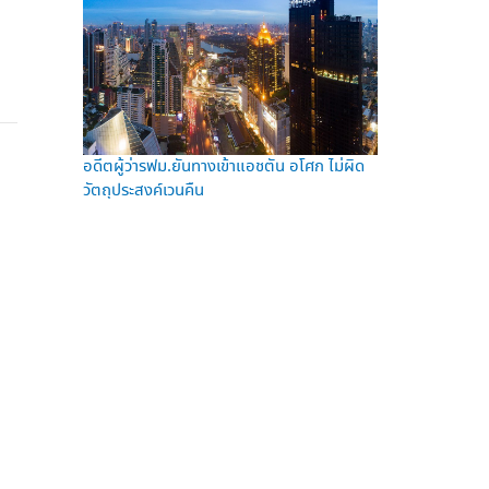
อดีตผู้ว่ารฟม.ยันทางเข้าแอชตัน อโศก ไม่ผิด
วัตถุประสงค์เวนคืน