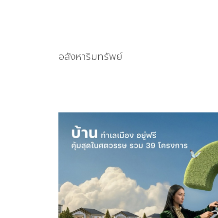
อสังหาริมทรัพย์
เฟร
เซ
อร์ส
ช่วย
ปลด
ล็อก
ภาระ
บ้าน จัด
แคมเปญ