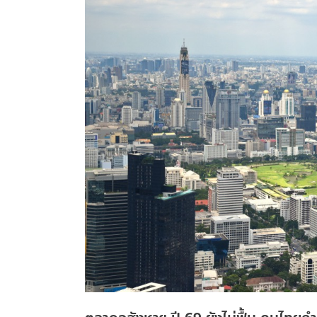
ปี
69
ยัง
ไม่
ฟื้น
คน
ไทย
กำลัง
ซื้อ
หด
“เช่า
มากกว่า
ซื้อ”