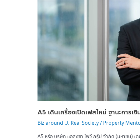
เงิน
แกร่ง
A5 เดินเครื่องเปิดเฟสใหม่ ฐานะการเงิ
Biz around U
,
Real Society
/
Property Ment
A5 หรือ บริษัท แอสเซท ไฟว์ กรุ๊ป จำกัด (มหาชน) เดิ