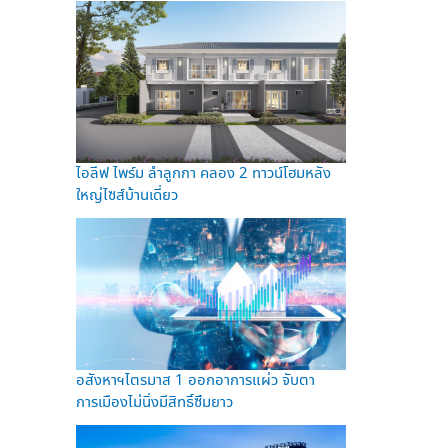
ไอลีฟ ไพร์ม ลำลูกกา คลอง 2 ทาวน์โฮมหลัง
ใหญ่ไซส์บ้านเดี่ยว
อสังหาฯไตรมาส 1 ออกอาการแผ่ว จับตา
การเมืองไม่นิ่งมีสิทธิ์ซึมยาว