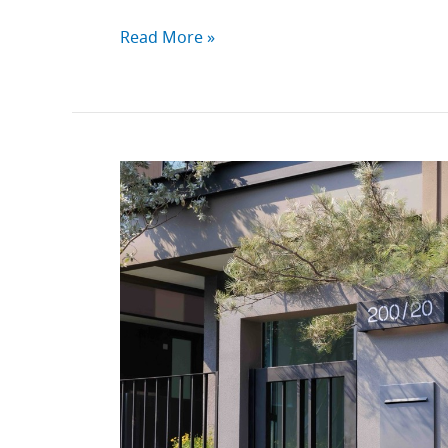
Read More »
THE
PALM
Courtyard บางนา
กม.8 x
DUKE
BHANUDEJ
สวน
สุด
ซิก
เนเจอร์
มูลค่า
สูงสุด 1 ล้าน