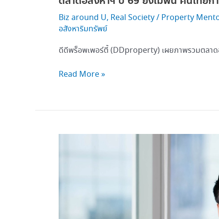
ตลาดอสังหาฯ ปี 69 ยังไม่ฟื้น คนไทยกำล
Biz around U
,
Real Society
/
Property Ment
อสังหาริมทรัพย์
ดีดีพร็อพเพอร์ตี้ (DDproperty) เผยภาพรวมตลาด
Read More »
A5 เดิน
เครื่อง
เปิด
เฟส
ใหม่
ฐานะ
การ