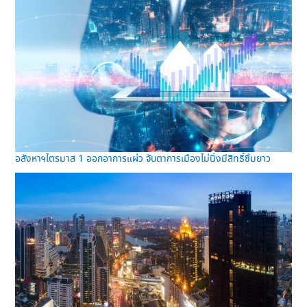
อสังหาฯไตรมาส 1 ออกอาการแผ่ว จับตาการเมืองไม่นิ่งมีสิทธิ์ซึมยาว