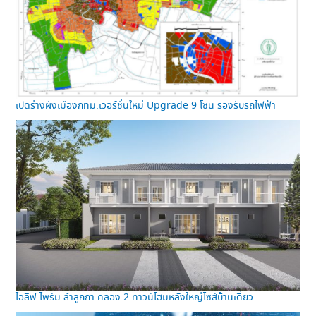
เปิดร่างผังเมืองกทม.เวอร์ชั่นใหม่ Upgrade 9 โซน รองรับรถไฟฟ้า
ไอลีฟ ไพร์ม ลำลูกกา คลอง 2 ทาวน์โฮมหลังใหญ่ไซส์บ้านเดี่ยว