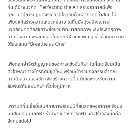
แข่งขันที่ให้ความสำคัญกับความยั่งยืน การสนับสนุนครั้งนี้ ได
กิ้นได้นำแนวคิด “Perfecting the Air สร้างอากาศดีเพื่อ
คุณ” มาสู่การปฏิบัติจริง ด้วยโซลูชันด้านอากาศที่ล้ำสมัย ไม่
เพียงแค่สร้างความสะดวกสบาย ไดกิ้นยังมุ่งสร้างสภาพ
แวดล้อมที่ดีต่อสุขภาพซึ่งช่วยพัฒนาศักยภาพและประสิทธิภาพ
ด้านร่างกาย พร้อมเชื่อมโยงนักกีฬาและแฟน ๆ เข้าด้วยกัน ภาย
ใต้สโลแกน “Breathe as One”
เพื่อตอกย้ำจิตวิญญาณของการแข่งขันกีฬา ไดกิ้นเตรียมเปิด
ตัวโฆษณาทางโทรทัศน์ชุดใหม่ พร้อมเข้าร่วมกิจกรรมสำคัญ
ภายในสนามแข่งขัน เพื่อสร้างความตื่นเต้นและกระชับความ
สัมพันธ์กับแฟนกีฬา ทั่วทั้งภูมิภาค
เพราะไดกิ้นเชื่อมั่นในศักยภาพอันไม่มีที่สิ้นสุดของอากาศ จึงมุ่ง
มั่นสนับสนุนนักกีฬา ร่วมพัฒนาวงการกีฬา และสร้างสิ่งที่ดีต่อ
สังคมแต่อไป