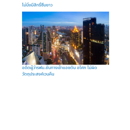
ไม่นิ่งมีสิทธิ์ซึมยาว
อดีตผู้ว่ารฟม.ยันทางเข้าแอชตัน อโศก ไม่ผิด
วัตถุประสงค์เวนคืน