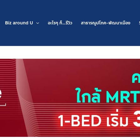
Biz around U
อะไรๆ ก็…รีวิว
สาธารณูปโภค-พัฒนาเมือง