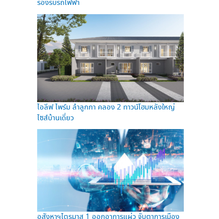
รองรับรถไฟฟ้า
ไอลีฟ ไพร์ม ลำลูกกา คลอง 2 ทาวน์โฮมหลังใหญ่
ไซส์บ้านเดี่ยว
อสังหาฯไตรมาส 1 ออกอาการแผ่ว จับตาการเมือง