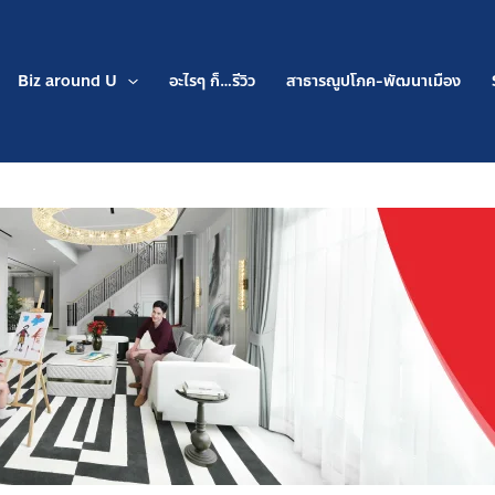
Biz around U
อะไรๆ ก็…รีวิว
สาธารณูปโภค-พัฒนาเมือง