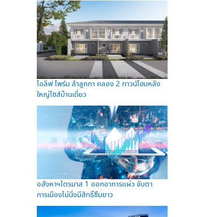
ไอลีฟ ไพร์ม ลำลูกกา คลอง 2 ทาวน์โฮมหลัง
ใหญ่ไซส์บ้านเดี่ยว
อสังหาฯไตรมาส 1 ออกอาการแผ่ว จับตา
การเมืองไม่นิ่งมีสิทธิ์ซึมยาว