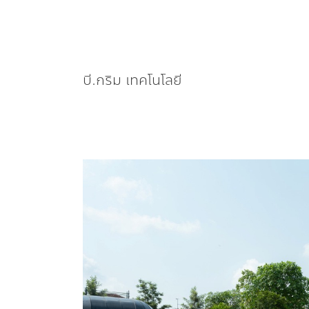
บี.กริม เทคโนโลยี
เอพี
ไทย
แลนด์
พร้อม
เครือ
ข่าย
พันธมิตร
สาน
ต่อ