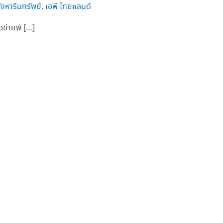
ังหาริมทรัพย์
,
เอพี ไทยแลนด์
อข่ายพั […]