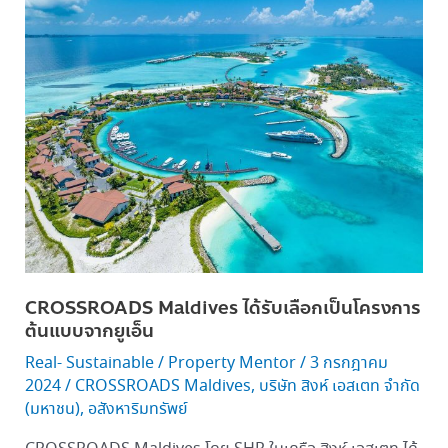
Maldives ได้
รับ
เลือก
เป็น
โครงการ
ต้นแบบ
จาก
ยูเอ็น
CROSSROADS Maldives ได้รับเลือกเป็นโครงการ
ต้นแบบจากยูเอ็น
Real- Sustainable
/
Property Mentor
/
3 กรกฎาคม
2024
/
CROSSROADS Maldives
,
บริษัท สิงห์ เอสเตท จำกัด
(มหาชน)
,
อสังหาริมทรัพย์