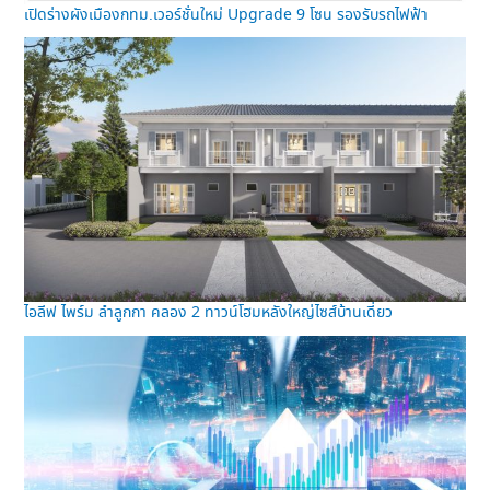
เปิดร่างผังเมืองกทม.เวอร์ชั่นใหม่ Upgrade 9 โซน รองรับรถไฟฟ้า
ไอลีฟ ไพร์ม ลำลูกกา คลอง 2 ทาวน์โฮมหลังใหญ่ไซส์บ้านเดี่ยว