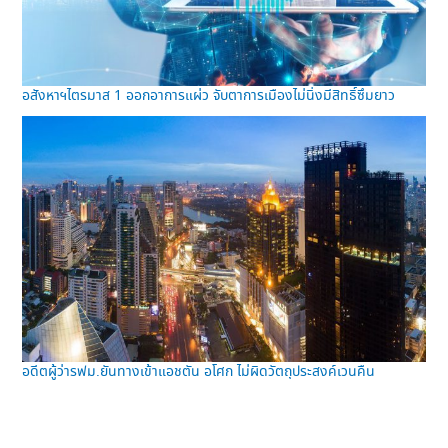
อสังหาฯไตรมาส 1 ออกอาการแผ่ว จับตาการเมืองไม่นิ่งมีสิทธิ์ซึมยาว
อดีตผู้ว่ารฟม.ยันทางเข้าแอชตัน อโศก ไม่ผิดวัตถุประสงค์เวนคืน