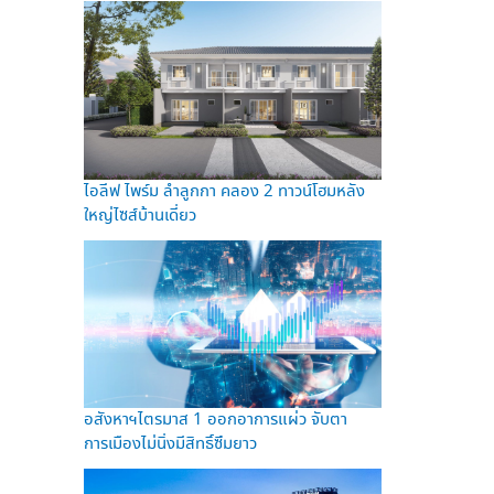
ไอลีฟ ไพร์ม ลำลูกกา คลอง 2 ทาวน์โฮมหลัง
ใหญ่ไซส์บ้านเดี่ยว
อสังหาฯไตรมาส 1 ออกอาการแผ่ว จับตา
การเมืองไม่นิ่งมีสิทธิ์ซึมยาว