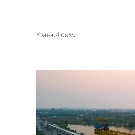
ซีวิลเอนจีเนียริง
ซี
วิล
เอน
จี
เนีย
ริง คว้า
งาน
ใหม่
ดัน Backlog นิวไฮ 25,700 ล้าน