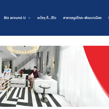
Biz around U
อะไรๆ ก็…รีวิว
สาธารณูปโภค-พัฒนาเมือง