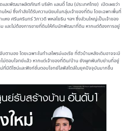
และพัฒนาผลิตภัณฑ์ บริษัท แลนดี้ โฮม (ประเทศไทย) เปิดเผยว่า
านใหม่ ซึ่งกำลังได้รับความนิยมในกลุ่มเจ้าของที่ดิน โดยเฉพาะพื้นที่
คำแหง ศรีนครินทร์ วิภาวดี พหลโยธิน ฯลฯ ซึ่งส่วนใหญ่เป็นเจ้าของ
ดิม และไม่ต้องการขายที่ดินให้กับนักพัฒนาที่ดิน หากแต่ต้องการอยู่
่น่าจับตามอง โดยเฉพาะในทำเลไพรม์แอเรีย ที่ตัวบ้านหลังเดิมอาจจะมี
ไม่ตอบโจทย์แล้ว หากแต่เจ้าของที่ดิน/บ้าน ยังผูกพันกับย่านที่อยู่
่ที่มีดีไซน์และฟังก์ชั่นตอบโจทย์ไลฟ์สไตล์ในยุคปัจจุบันมากขึ้น