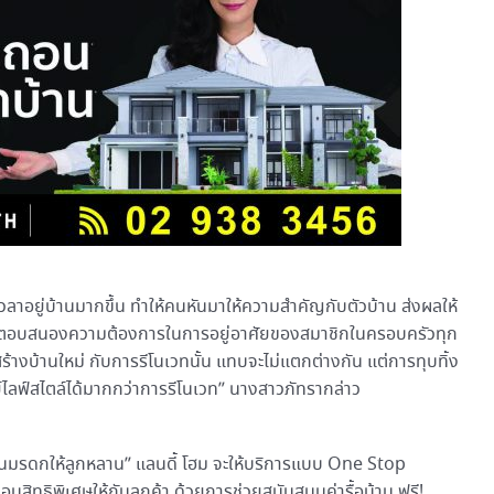
ลาอยู่บ้านมากขึ้น ทำให้คนหันมาให้ความสำคัญกับตัวบ้าน ส่งผลให้
เพื่อตอบสนองความต้องการในการอยู่อาศัยของสมาชิกในครอบครัวทุก
รสร้างบ้านใหม่ กับการรีโนเวทนั้น แทบจะไม่แตกต่างกัน แต่การทุบทิ้ง
ทย์ไลฟ์สไตล์ได้มากกว่าการรีโนเวท” นางสาวภัทรากล่าว
เป็นมรดกให้ลูกหลาน” แลนดี้ โฮม จะให้บริการแบบ One Stop
อบสิทธิพิเศษให้กับลูกค้า ด้วยการช่วยสนับสนุนค่ารื้อบ้าน ฟรี!