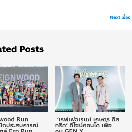
Next เรื่อง
ated Posts
wood Run
‘เรฟเฟอเรนซ์ เกษตร ดิส
ปิดประสบการณ์
ทริค’ ดีไซน์คอนโด เพื่อ
สไตล์ Eco Run
คน GEN Y