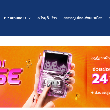
Biz around U
อะไรๆ ก็…รีวิว
สาธารณูปโภค-พัฒนาเมือง