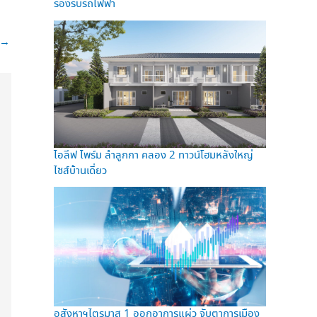
รองรับรถไฟฟ้า
→
ไอลีฟ ไพร์ม ลำลูกกา คลอง 2 ทาวน์โฮมหลังใหญ่
ไซส์บ้านเดี่ยว
อสังหาฯไตรมาส 1 ออกอาการแผ่ว จับตาการเมือง