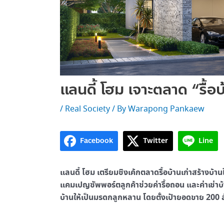
แลนดี้ โฮม เจาะตลาด “รื้อบ
/
Real Society
/ By
Warapong Pankaew
Facebook
Twitter
Line
แลนดี้ โฮม เตรียมชิงเค้กตลาดรื้อบ้านเก่าสร้างบ้
แคมเปญซัพพอร์ตลูกค้าช่วยค่ารื้อถอน และค่าเช่าบ้า
บ้านให้เป็นมรดกลูกหลาน โดยตั้งเป้ายอดขาย 200 