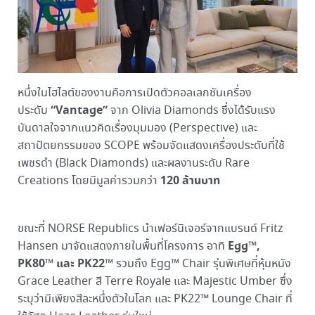
หนึ่งในไฮไลต์ของงานคือการเปิดตัวคอลเลกชันเครื่อง
“Vantage”
ประดับ
จาก Olivia Diamonds ซึ่งได้รับแรง
บันดาลใจจากแนวคิดเรื่องมุมมอง (Perspective) และ
สถาปัตยกรรมของ SCOPE พร้อมจัดแสดงเครื่องประดับที่ใช้
เพชรดำ (Black Diamonds) และผลงานระดับ Rare
120 ล้านบาท
Creations โดยมีมูลค่ารวมกว่า
ขณะที่ NORSE Republics นำเฟอร์นิเจอร์จากแบรนด์ Fritz
Egg™,
Hansen มาจัดแสดงภายในพื้นที่โครงการ อาทิ
PK80™ และ PK22™
รวมถึง Egg™ Chair รุ่นพิเศษที่หุ้มหนัง
Grace Leather สี Terre Royale และ Majestic Umber ซึ่ง
ระบุว่ามีเพียงสีละหนึ่งตัวในโลก และ PK22™ Lounge Chair ที่