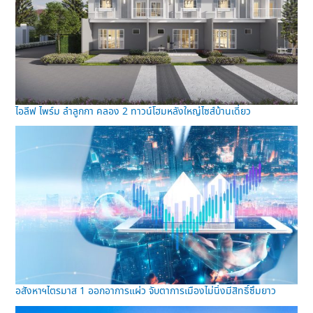
ไอลีฟ ไพร์ม ลำลูกกา คลอง 2 ทาวน์โฮมหลังใหญ่ไซส์บ้านเดี่ยว
อสังหาฯไตรมาส 1 ออกอาการแผ่ว จับตาการเมืองไม่นิ่งมีสิทธิ์ซึมยาว