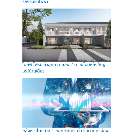
รองรับรถไฟฟ้า
ไอลีฟ ไพร์ม ลำลูกกา คลอง 2 ทาวน์โฮมหลังใหญ่
ไซส์บ้านเดี่ยว
อสังหาฯไตรมาส 1 ออกอาการแผ่ว จับตาการเมือง