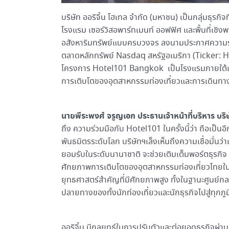
บริษัท ออริจิ้น โฮเทล จำกัด (มหาชน) เป็นกลุ่มธุรก
โรงแรม เซอร์วิสอพาร์ทเมนท์ ออฟฟิศ และพื้นที่เชิงพาณ
อสังหาริมทรัพย์แบบครบวงจร ลงนามประกาศความร่
ตลาดหลักทรัพย์ Nasdaq สหรัฐอเมริกา (Ticker: HBN
โครงการ Hotel101 Bangkok เป็นโรงแรมภายใต้แ
การเติบโตของอุตสาหกรรมท่องเที่ยวและการเดินทางท
นายพีระพงศ์ จรูญเอก ประธานเจ้าหน้าที่บริหาร บริษั
ถึง ความร่วมมือกับ Hotel101 ในครั้งนี้ว่า ถือเป็น
พันธมิตรระดับโลก บริษัทฯเล็งเห็นถึงความเชื่อมั่นว่
ยอมรับในระดับนานาชาติ จะช่วยเติมเต็มพอร์ตธุรกิ
ศักยภาพการเติบโตของอุตสาหกรรมท่องเที่ยวไทยใน
ยุทธศาสตร์สำคัญที่มีศักยภาพสูง ทั้งในฐานะศูนย
ปลายทางของทั้งนักท่องเที่ยวและนักธุรกิจไปสู่ทุกภู
ออริจิ้น มีกลยุทธ์ในการปรับตัวและต่อยอดธุรกิจผ่าน