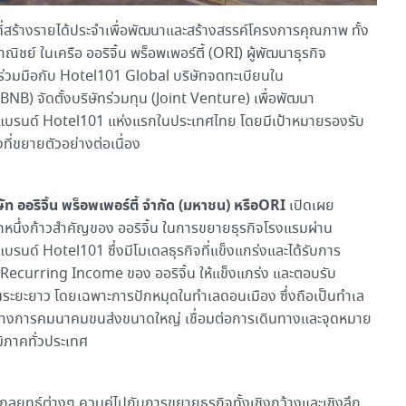
ิจที่สร้างรายได้ประจำเพื่อพัฒนาและสร้างสรรค์โครงการคุณภาพ ทั้ง
ิชย์ ในเครือ ออริจิ้น พร็อพเพอร์ตี้ (ORI) ผู้พัฒนาธุรกิจ
วมมือกับ Hotel101 Global บริษัทจดทะเบียนใน
B) จัดตั้งบริษัทร่วมทุน (Joint Venture) เพื่อพัฒนา
บรนด์ Hotel101 แห่งแรกในประเทศไทย โดยมีเป้าหมายรองรับ
ี่ขยายตัวอย่างต่อเนื่อง
ท ออริจิ้น พร็อพเพอร์ตี้ จำกัด (มหาชน) หรือ
ORI
เปิดเผย
อีกหนึ่งก้าวสำคัญของ ออริจิ้น ในการขยายธุรกิจโรงแรมผ่าน
าแบรนด์ Hotel101 ซึ่งมีโมเดลธุรกิจที่แข็งแกร่งและได้รับการ
จ Recurring Income ของ ออริจิ้น ให้แข็งแกร่ง และตอบรับ
ระยะยาว โดยเฉพาะการปักหมุดในทำเลดอนเมือง ซึ่งถือเป็นทำเล
์กลางการคมนาคมขนส่งขนาดใหญ่ เชื่อมต่อการเดินทางและจุดหมาย
มิภาคทั่วประเทศ
กลยุทธ์ต่างๆ ควบคู่ไปกับการขยายธุรกิจทั้งเชิงกว้างและเชิงลึก