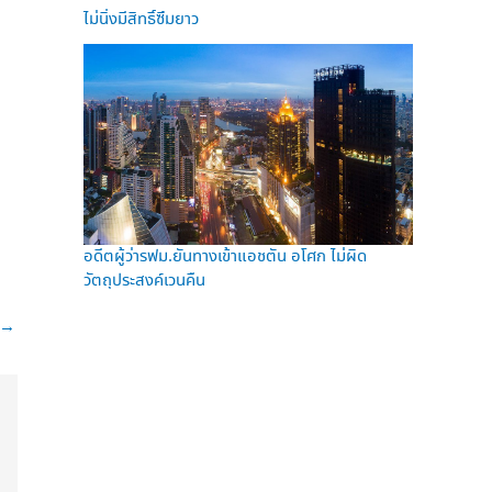
ไม่นิ่งมีสิทธิ์ซึมยาว
อดีตผู้ว่ารฟม.ยันทางเข้าแอชตัน อโศก ไม่ผิด
วัตถุประสงค์เวนคืน
→