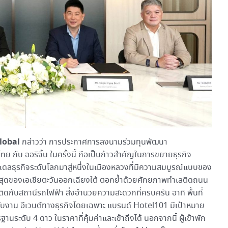
lobal
กล่าวว่า การประกาศการลงนามร่วมทุนพัฒนา
ับ ออริจิ้น ในครั้งนี้ ถือเป็นก้าวสำคัญในการขยายธุรกิจ
เดลธุรกิจระดับโลกมาสู่หนึ่งในเมืองหลวงที่มีความสมบูรณ์แบบของ
ี่สุดของเอเชียตะวันออกเฉียงใต้ ตอกย้ำด้วยศักยภาพทำเลติดถนน
ดกับสถานีรถไฟฟ้า สิ่งอำนวยความสะดวกที่ครบครัน อาทิ พื้นที่
รับงาน อีเวนต์ทางธุรกิจโดยเฉพาะ แบรนด์ Hotel101 มีเป้าหมาย
ดับ 4 ดาว ในราคาที่คุ้มค่าและเข้าถึงได้ นอกจากนี้ ผู้เข้าพัก