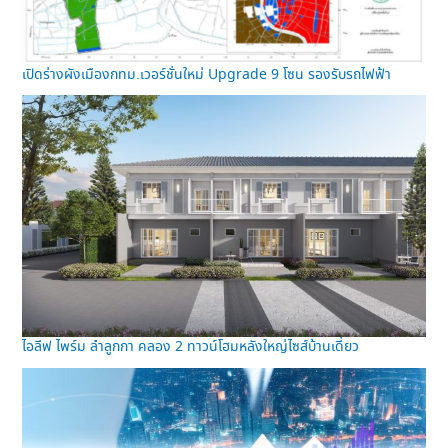
เปิดร่างผังเมืองกทม.เวอร์ชั่นใหม่ Upgrade 9 โซน รองรับรถไฟฟ้า
ไอลีฟ ไพร์ม ลำลูกกา คลอง 2 ทาวน์โฮมหลังใหญ่ไซส์บ้านเดี่ยว