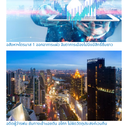
อสังหาฯไตรมาส 1 ออกอาการแผ่ว จับตาการเมืองไม่นิ่งมีสิทธิ์ซึมยาว
อดีตผู้ว่ารฟม.ยันทางเข้าแอชตัน อโศก ไม่ผิดวัตถุประสงค์เวนคืน