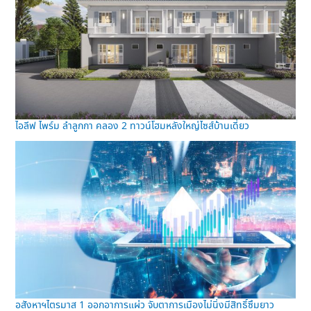
ไอลีฟ ไพร์ม ลำลูกกา คลอง 2 ทาวน์โฮมหลังใหญ่ไซส์บ้านเดี่ยว
อสังหาฯไตรมาส 1 ออกอาการแผ่ว จับตาการเมืองไม่นิ่งมีสิทธิ์ซึมยาว