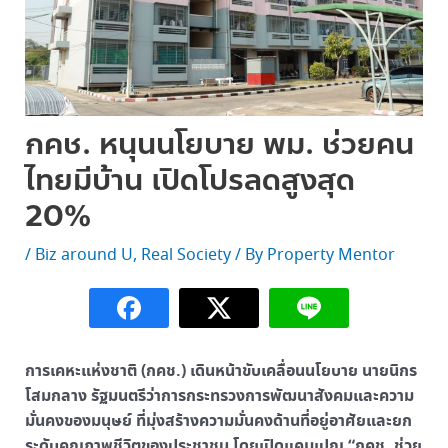
กคช. หนุนนโยบาย พม. ช่วยคน
ไทยมีบ้าน เปิดโปรลดสูงสุด
20%
/
Biz around U
,
Real Society
/ By
Property Mentor
การเคหะแห่งชาติ (กคช.) เดินหน้าขับเคลื่อนนโยบาย นายนิกร
โสมกลาง รัฐมนตรีว่าการกระทรวงการพัฒนาสังคมและความ
มั่นคงของมนุษย์ ที่มุ่งสร้างความมั่นคงด้านที่อยู่อาศัยและยก
ระดับคุณภาพชีวิตของประชาชน โดยเปิดแคมเปญ “กคช. ช่วย