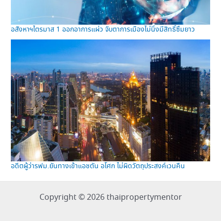
อสังหาฯไตรมาส 1 ออกอาการแผ่ว จับตาการเมืองไม่นิ่งมีสิทธิ์ซึมยาว
อดีตผู้ว่ารฟม.ยันทางเข้าแอชตัน อโศก ไม่ผิดวัตถุประสงค์เวนคืน
Copyright © 2026 thaipropertymentor