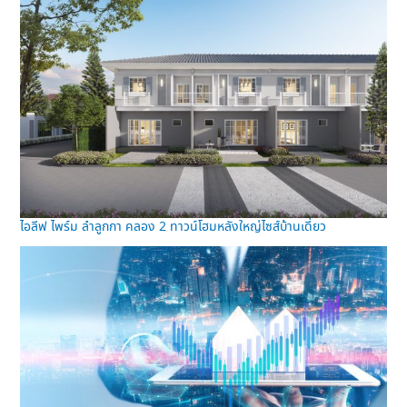
ไอลีฟ ไพร์ม ลำลูกกา คลอง 2 ทาวน์โฮมหลังใหญ่ไซส์บ้านเดี่ยว