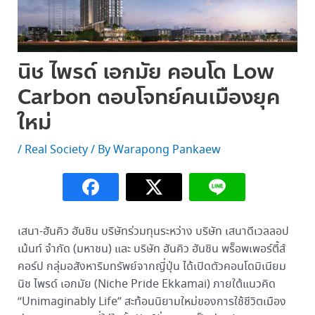
นิช ไพรด์ เอกมัย คอนโด Low
Carbon ตอบโจทย์คนเมืองยุค
ใหม่
/
Real Society
/ By
Warapong Pankaew
เสนา-ฮันคิว ฮันชิน บริษัทร่วมทุนระหว่าง บริษัท เสนาดีเวลลอป
เม้นท์ จำกัด (มหาชน) และ บริษัท ฮันคิว ฮันชิน พร็อพเพอร์ตี้ส์
คอร์ป กลุ่มอสังหาริมทรัพย์จากญี่ปุ่น ได้เปิดตัวคอนโดมิเนียม
นิช ไพรด์ เอกมัย (Niche Pride Ekkamai) ภายใต้แนวคิด
“Unimaginably Life” สะท้อนนิยามใหม่ของการใช้ชีวิตเมือง