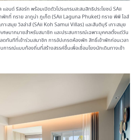
ล แอนด์ รีสอร์ท พร้อมเปิดตัวโปรแกรมสะสมสิทธิประโยชน์ SAii
ักที่ ทราย ลากูน่า ภูเก็ต (SAii Laguna Phuket) ทราย พีพี ไอส์
กาะสมุย วิลล่าส์ (SAii Koh Samui Villas) และสันติบุรี เกาะสมุย
ดพิเศษมากมายสำหรับสมาชิก และประสบการณ์เฉพาะบุคคลตั้งแต่วัน
นลดทันทีที่เข้าร่วมสมาชิก การอัปเกรดห้องพัก สิทธิ์เข้าพักก่อนเวลา
สบการณ์แบบท้องถิ่นที่สร้างสรรค์ขึ้นเพื่อเชื่อมโยงนักเดินทางเข้า