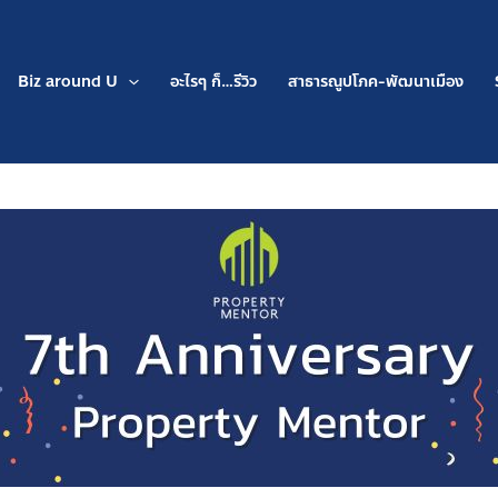
Biz around U
อะไรๆ ก็…รีวิว
สาธารณูปโภค-พัฒนาเมือง