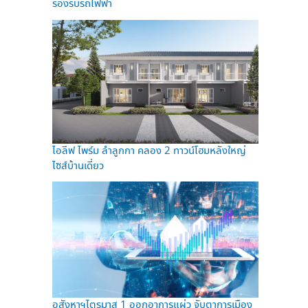
รองรับรถไฟฟ้า
ไอลีฟ ไพร์ม ลำลูกกา คลอง 2 ทาวน์โฮมหลังใหญ่
ไซส์บ้านเดี่ยว
อสังหาฯไตรมาส 1 ออกอาการแผ่ว จับตาการเมือง