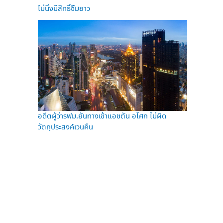
ไม่นิ่งมีสิทธิ์ซึมยาว
อดีตผู้ว่ารฟม.ยันทางเข้าแอชตัน อโศก ไม่ผิด
วัตถุประสงค์เวนคืน