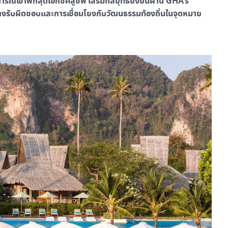
การณ์เข้าพักสุดเอ็กซ์คลูซีฟ เสริมกลยุทธ์ยั่งยืนผ่าน GHA’s
่างรับผิดชอบและการเชื่อมโยงกับวัฒนธรรมท้องถิ่นในจุดหมาย