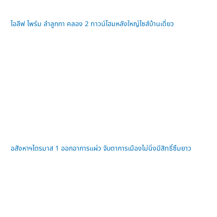
ไอลีฟ ไพร์ม ลำลูกกา คลอง 2 ทาวน์โฮมหลังใหญ่ไซส์บ้านเดี่ยว
อสังหาฯไตรมาส 1 ออกอาการแผ่ว จับตาการเมืองไม่นิ่งมีสิทธิ์ซึมยาว