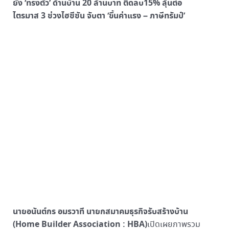
ยัง ‘ทรงตัว’ ด้านบ้าน 20 ล้านบาท ติดลบ15% ลุ้นต่อ
ไตรมาส 3 ช่วงไฮซีซัน จับตา ‘ขึ้นค่าแรง – ภาษีทรัมป์’
นายอนันต์กร อมรวาที นายกสมาคมธุรกิจรับสร้างบ้าน
(Home Builder Association : HBA)
เปิดเผยภาพรวม