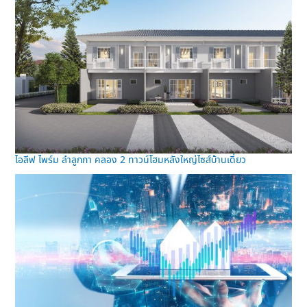
ไอลีฟ ไพร์ม ลำลูกกา คลอง 2 ทาวน์โฮมหลังใหญ่ไซส์บ้านเดี่ยว