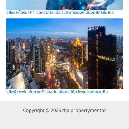
อสังหาฯไตรมาส 1 ออกอาการแผ่ว จับตาการเมืองไม่นิ่งมีสิทธิ์ซึมยาว
อดีตผู้ว่ารฟม.ยันทางเข้าแอชตัน อโศก ไม่ผิดวัตถุประสงค์เวนคืน
Copyright © 2026 thaipropertymentor