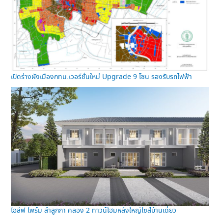
เปิดร่างผังเมืองกทม.เวอร์ชั่นใหม่ Upgrade 9 โซน รองรับรถไฟฟ้า
ไอลีฟ ไพร์ม ลำลูกกา คลอง 2 ทาวน์โฮมหลังใหญ่ไซส์บ้านเดี่ยว