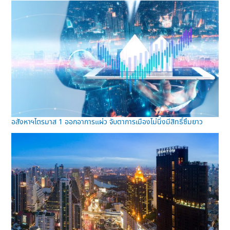
อสังหาฯไตรมาส 1 ออกอาการแผ่ว จับตาการเมืองไม่นิ่งมีสิทธิ์ซึมยาว