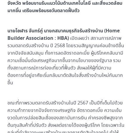
จังหวัด พร้อมขานรับแนวโน้มด้านเทคโนโลยี และสิ่งแวดล้อม
มากขึ้น เตรียมพร้อมรอวันตลาดฟื้นตัว
นายโอฬาร จันทร์ภู่ นายกสมาคมธุรกิจรับสร้างบ้าน (
Home
Builder Association : HBA)
เปิดเผยว่า สถานการณ์ภาพ
รวมตลาดรับสร้างบ้าน ปี 2568 โดยรวมสัญญาณค่อนข้างดีขึ้น
จากปัจจัยสนับสนุน ทั้งการลดอัตราดอกเบี้ย ผู้บริโภคกลับมามี
ความเชื่อมั่นต่อเศรษฐกิจมากขึ้นจากนโยบายของรัฐบาล รวม
ทั้งสถานการณ์การท่องเที่ยวที่ฟื้นตัว ส่งผลให้ผู้ที่มีความ
ต้องการที่อยู่อาศัยเริ่มกลับมาตัดสินใจสั่งสร้างบ้านใหม่กันมาก
ขึ้น
ขณะที่ภาพรวมตลาดรับสร้างบ้านในปี 2567 เป็นปีที่เต็มไปด้วย
ความท้าทายจากปัจจัยทางเศรษฐกิจ อัตราดอกเบี้ย ความเข้ม
งวดในการปล่อยสินเชื่อของสถาบันการเงิน ค่าครองชีพสูงจาก
ต้นทุนสินค้าที่ปรับตัว ส่งผลต่อรายได้ของผู้บริโภค โดยเฉพาะใน
กลุ่มที่กำลังวางแผนสร้างบ้านชะลอการตัดสินใจออกไป ทำให้