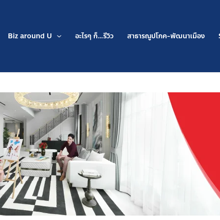
Biz around U
อะไรๆ ก็…รีวิว
สาธารณูปโภค-พัฒนาเมือง