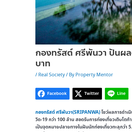
กองทรัสต์ ศรีพันวา ปันผลต
บาท
/
Real Society
/ By
Property Mentor
Facebook
Twitter
Line
กองทรัสต์ ศรีพันวา
(SRIPANWA)
โชว์ผลการดำเนิน
วิด-19 กว่า 100 ล้าน สอดรับการท่องเที่ยวเติบโตก้
เป็นจุดหมายปลายทางในฝันนักท่องเที่ยวทะลุกว่า 5.