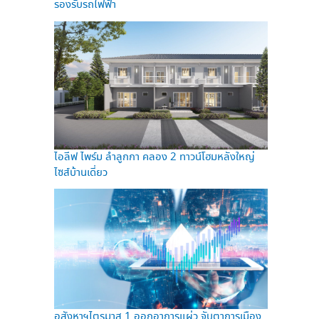
รองรับรถไฟฟ้า
ไอลีฟ ไพร์ม ลำลูกกา คลอง 2 ทาวน์โฮมหลังใหญ่
ไซส์บ้านเดี่ยว
อสังหาฯไตรมาส 1 ออกอาการแผ่ว จับตาการเมือง