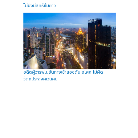
ไม่นิ่งมีสิทธิ์ซึมยาว
อดีตผู้ว่ารฟม.ยันทางเข้าแอชตัน อโศก ไม่ผิด
วัตถุประสงค์เวนคืน