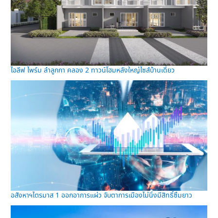
ไอลีฟ ไพร์ม ลำลูกกา คลอง 2 ทาวน์โฮมหลังใหญ่ไซส์บ้านเดี่ยว
อสังหาฯไตรมาส 1 ออกอาการแผ่ว จับตาการเมืองไม่นิ่งมีสิทธิ์ซึมยาว