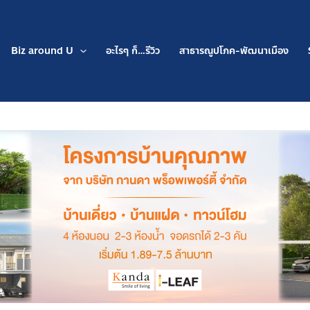
Biz around U
อะไรๆ ก็…รีวิว
สาธารณูปโภค-พัฒนาเมือง