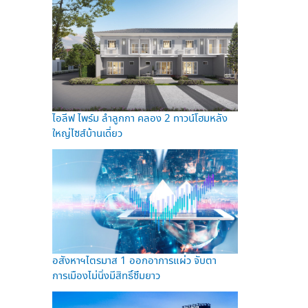
ไอลีฟ ไพร์ม ลำลูกกา คลอง 2 ทาวน์โฮมหลัง
ใหญ่ไซส์บ้านเดี่ยว
อสังหาฯไตรมาส 1 ออกอาการแผ่ว จับตา
การเมืองไม่นิ่งมีสิทธิ์ซึมยาว