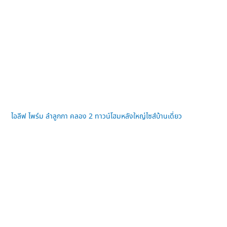
ไอลีฟ ไพร์ม ลำลูกกา คลอง 2 ทาวน์โฮมหลังใหญ่ไซส์บ้านเดี่ยว