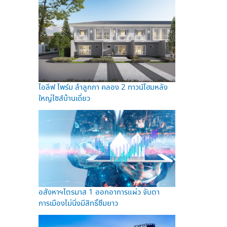
ไอลีฟ ไพร์ม ลำลูกกา คลอง 2 ทาวน์โฮมหลัง
ใหญ่ไซส์บ้านเดี่ยว
อสังหาฯไตรมาส 1 ออกอาการแผ่ว จับตา
การเมืองไม่นิ่งมีสิทธิ์ซึมยาว