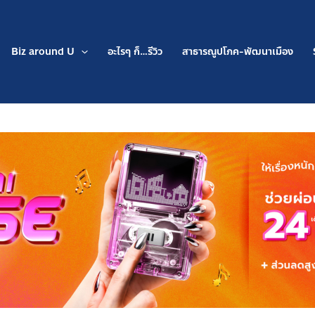
Biz around U
อะไรๆ ก็…รีวิว
สาธารณูปโภค-พัฒนาเมือง