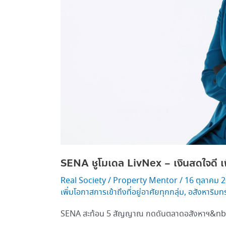
อยู่
อาศัย
ทุก
กลุ่ม
SENA ชูโมเดล LivNex – เงินสดใจดี เพิ่
Real Society
/
Property Mentor
/
16 ตุลาคม 
เพิ่มโอกาสการเข้าถึงที่อยู่อาศัยทุกกลุ่ม
,
อสังหาริมทร
SENA สะท้อน 5 สัญญาณ กดดันตลาดอสังหาฯ&nb