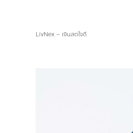
LivNex – เงินสดใจดี
SENA ชู
โมเดล LivNex –
เงินสด
ใจดี
เพิ่ม
โอกาส
การ
เข้า
ถึงที่