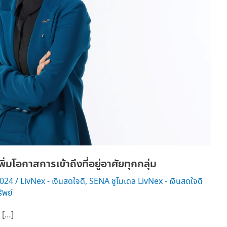
มโอกาสการเข้าถึงที่อยู่อาศัยทุกกลุ่ม
2024
/
LivNex - เงินสดใจดี
,
SENA ชูโมเดล LivNex - เงินสดใจดี
ัพย์
 […]