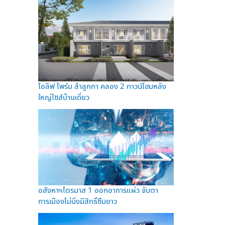
ไอลีฟ ไพร์ม ลำลูกกา คลอง 2 ทาวน์โฮมหลัง
ใหญ่ไซส์บ้านเดี่ยว
อสังหาฯไตรมาส 1 ออกอาการแผ่ว จับตา
การเมืองไม่นิ่งมีสิทธิ์ซึมยาว