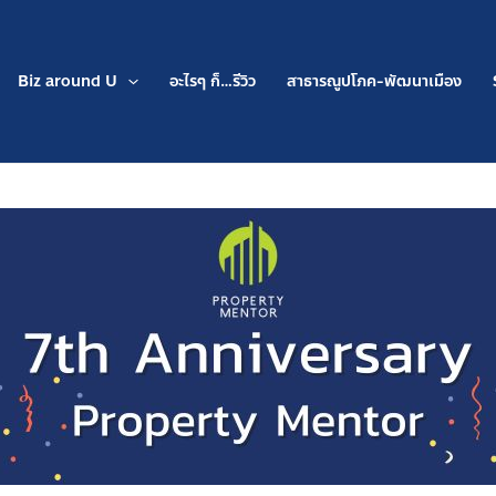
Biz around U
อะไรๆ ก็…รีวิว
สาธารณูปโภค-พัฒนาเมือง