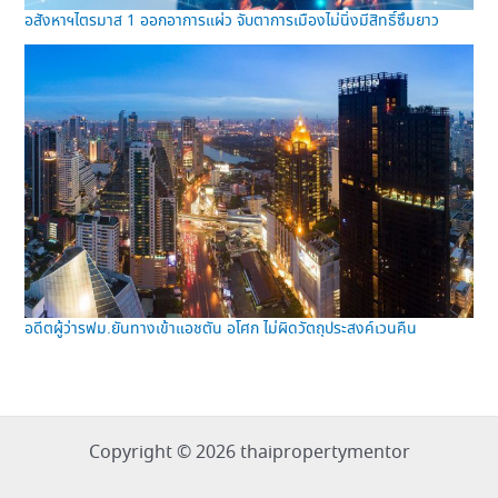
อสังหาฯไตรมาส 1 ออกอาการแผ่ว จับตาการเมืองไม่นิ่งมีสิทธิ์ซึมยาว
อดีตผู้ว่ารฟม.ยันทางเข้าแอชตัน อโศก ไม่ผิดวัตถุประสงค์เวนคืน
Copyright © 2026 thaipropertymentor