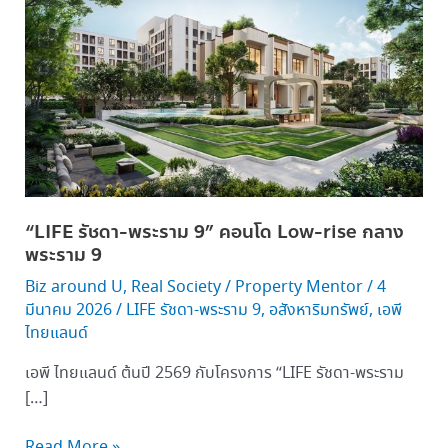
รัช
ดา-
พระราม
9”
คอน
โด
Low-
rise
กลาง
“LIFE รัชดา-พระราม 9” คอนโด Low-rise กลาง
พระราม
พระราม 9
9
Biz around U
,
Real Society
/
Property Mentor
/
4
มีนาคม 2026
/
LIFE รัชดา-พระราม 9
,
อสังหาริมทรัพย์
,
เอพี
ไทยแลนด์
เอพี ไทยแลนด์ ต้นปี 2569 กับโครงการ “LIFE รัชดา-พระราม
[…]
Read More »