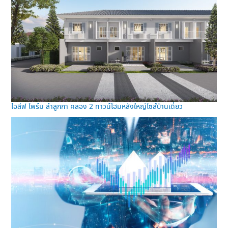
ไอลีฟ ไพร์ม ลำลูกกา คลอง 2 ทาวน์โฮมหลังใหญ่ไซส์บ้านเดี่ยว