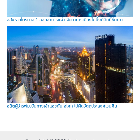
อสังหาฯไตรมาส 1 ออกอาการแผ่ว จับตาการเมืองไม่นิ่งมีสิทธิ์ซึมยาว
อดีตผู้ว่ารฟม.ยันทางเข้าแอชตัน อโศก ไม่ผิดวัตถุประสงค์เวนคืน