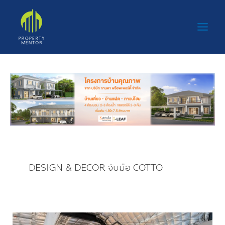
Skip
Main
to
Men
content
DESIGN & DECOR จับมือ COTTO
DESIGN