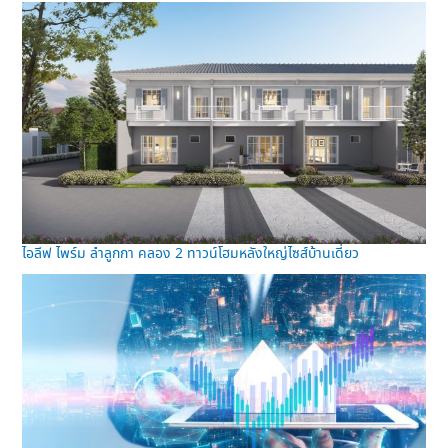
ไอลีฟ ไพร์ม ลำลูกกา คลอง 2 ทาวน์โฮมหลังใหญ่ไซส์บ้านเดี่ยว