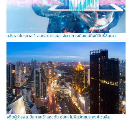
อสังหาฯไตรมาส 1 ออกอาการแผ่ว จับตาการเมืองไม่นิ่งมีสิทธิ์ซึมยาว
อดีตผู้ว่ารฟม.ยันทางเข้าแอชตัน อโศก ไม่ผิดวัตถุประสงค์เวนคืน