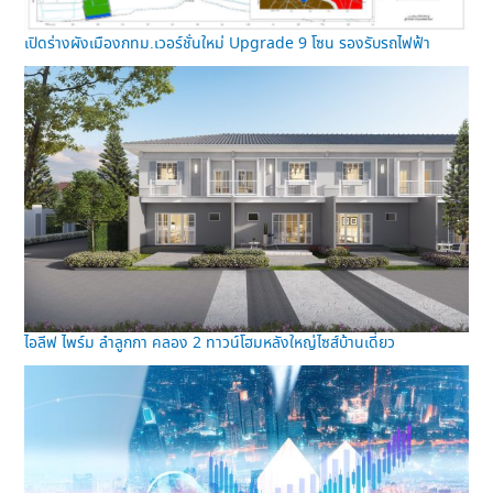
เปิดร่างผังเมืองกทม.เวอร์ชั่นใหม่ Upgrade 9 โซน รองรับรถไฟฟ้า
ไอลีฟ ไพร์ม ลำลูกกา คลอง 2 ทาวน์โฮมหลังใหญ่ไซส์บ้านเดี่ยว