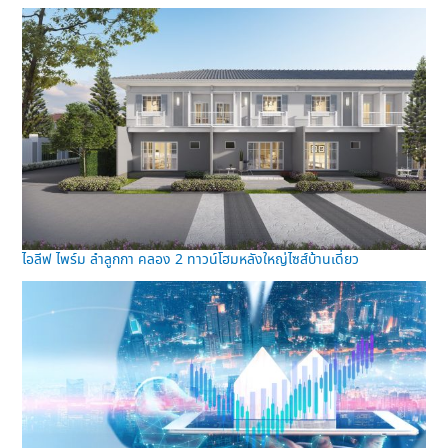
ไอลีฟ ไพร์ม ลำลูกกา คลอง 2 ทาวน์โฮมหลังใหญ่ไซส์บ้านเดี่ยว