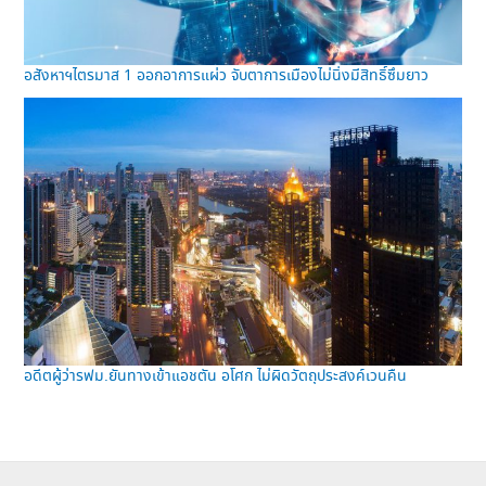
อสังหาฯไตรมาส 1 ออกอาการแผ่ว จับตาการเมืองไม่นิ่งมีสิทธิ์ซึมยาว
อดีตผู้ว่ารฟม.ยันทางเข้าแอชตัน อโศก ไม่ผิดวัตถุประสงค์เวนคืน