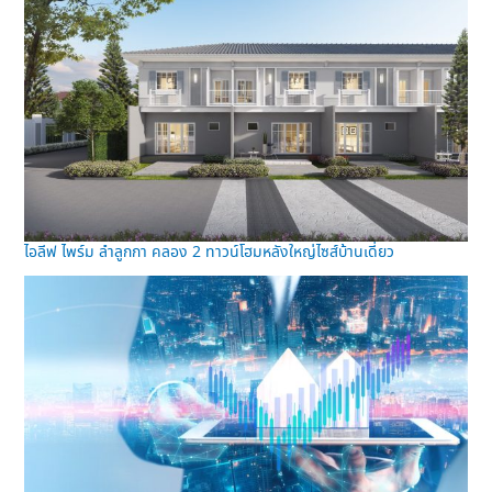
ไอลีฟ ไพร์ม ลำลูกกา คลอง 2 ทาวน์โฮมหลังใหญ่ไซส์บ้านเดี่ยว