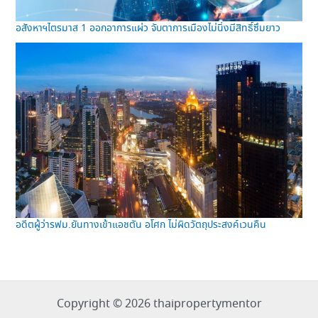
อสังหาฯไตรมาส 1 ออกอาการแผ่ว จับตาการเมืองไม่นิ่งมีสิทธิ์ซึมยาว
อดีตผู้ว่ารฟม.ยันทางเข้าแอชตัน อโศก ไม่ผิดวัตถุประสงค์เวนคืน
Copyright © 2026 thaipropertymentor