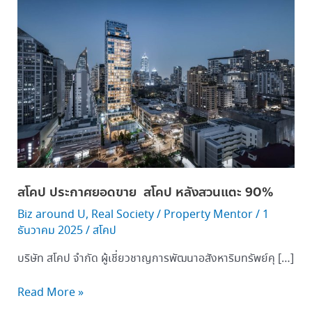
ยอด
ขาย
สโคป
หลังสวน
แตะ 90%
สโคป ประกาศยอดขาย สโคป หลังสวนแตะ 90%
Biz around U
,
Real Society
/
Property Mentor
/
1
ธันวาคม 2025
/
สโคป
บริษัท สโคป จำกัด ผู้เชี่ยวชาญการพัฒนาอสังหาริมทรัพย์คุ […]
Read More »