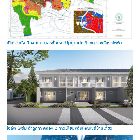
เปิดร่างผังเมืองกทม.เวอร์ชั่นใหม่ Upgrade 9 โซน รองรับรถไฟฟ้า
ไอลีฟ ไพร์ม ลำลูกกา คลอง 2 ทาวน์โฮมหลังใหญ่ไซส์บ้านเดี่ยว