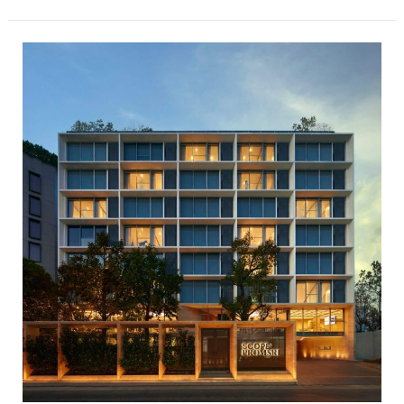
สโคป
จับ
มือ
ธนาคาร
ชั้น
นำ
เปิด
ดี
ล
พิเศษ
2
โครงการ
สโคป
หลังสวน
และ
สโคป