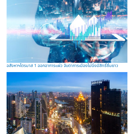
อสังหาฯไตรมาส 1 ออกอาการแผ่ว จับตาการเมืองไม่นิ่งมีสิทธิ์ซึมยาว