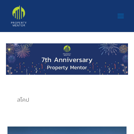
Skip
Main
to
Men
content
สโคป
สโคป ประกาศ