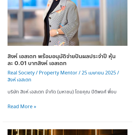
จ่าย
ปันผล
ประจำ
ปี
หุ้น
ละ 0.01 บาท
สิงห์
สิงห์ เอสเตท พร้อมอนุมัติจ่ายปันผลประจำปี หุ้น
เอ
ละ 0.01 บาทสิงห์ เอสเตท
สเตท
Real Society
/
Property Mentor
/
25 เมษายน 2025
/
สิงห์ เอสเตท
บริษัท สิงห์ เอสเตท จำกัด (มหาชน) โดยคุณ ปีติพงศ์ พึ่งบ
Read More »
“Craft