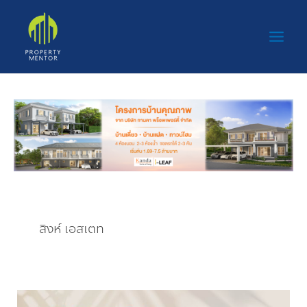
Post
Skip
Main
pagination
to
Men
content
สิงห์ เอสเตท
สิงห์