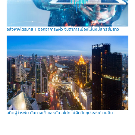
อสังหาฯไตรมาส 1 ออกอาการแผ่ว จับตาการเมืองไม่นิ่งมีสิทธิ์ซึมยาว
อดีตผู้ว่ารฟม.ยันทางเข้าแอชตัน อโศก ไม่ผิดวัตถุประสงค์เวนคืน