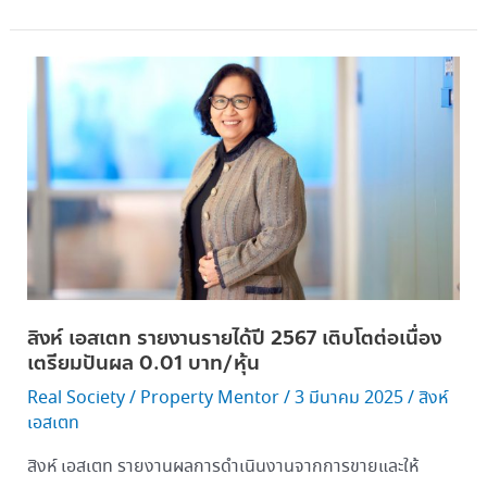
สิงห์
เอ
สเตท
รายงาน
ราย
ได้
ปี 2567 เติบโต
ต่อ
เนื่อง
เตรียม
สิงห์ เอสเตท รายงานรายได้ปี 2567 เติบโตต่อเนื่อง
ปันผล 0.01 บาท/
เตรียมปันผล 0.01 บาท/หุ้น
หุ้น
Real Society
/
Property Mentor
/
3 มีนาคม 2025
/
สิงห์
เอสเตท
สิงห์ เอสเตท รายงานผลการดำเนินงานจากการขายและให้