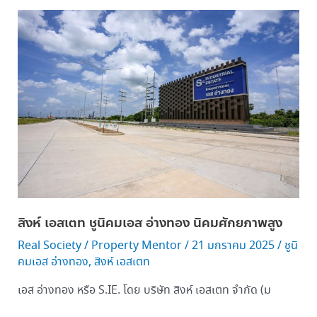
สิงห์
เอ
สเตท
ชู
นิ
คม
เอส
อ่างทอง
นิคม
ศักยภาพ
สูง
สิงห์ เอสเตท ชูนิคมเอส อ่างทอง นิคมศักยภาพสูง
Real Society
/
Property Mentor
/
21 มกราคม 2025
/
ชูนิ
คมเอส อ่างทอง
,
สิงห์ เอสเตท
เอส อ่างทอง หรือ S.IE. โดย บริษัท สิงห์ เอสเตท จำกัด (ม