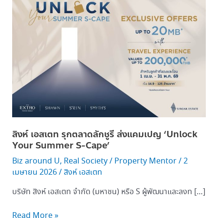
เอ
สเตท
รุก
ตลาด
ลัก
ชูรี
ส่ง
แคมเปญ
‘Unlock
Your
Summer
สิงห์ เอสเตท รุกตลาดลักชูรี ส่งแคมเปญ ‘Unlock
S-
Your Summer S-Cape’
Cape’
Biz around U
,
Real Society
/
Property Mentor
/
2
เมษายน 2026
/
สิงห์ เอสเตท
บริษัท สิงห์ เอสเตท จำกัด (มหาชน) หรือ S ผู้พัฒนาและลงท […]
Read More »