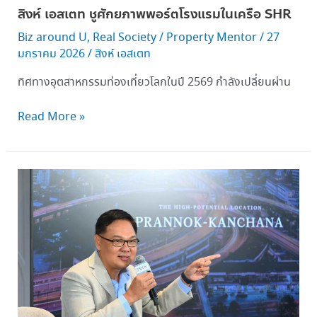
สิงห์ เอสเตท ชูศักยภาพพอร์ตโรงแรมในเครือ SHR
Biz around U
,
Real Society
/
Property Mentor
/
27
มกราคม 2026
/
สิงห์ เอสเตท
ทิศทางอุตสาหกรรมท่องเที่ยวโลกในปี 2569 กำลังเปลี่ยนผ่าน
Read More »
สิงห์
เอ
สเตท
เปิด
ตัว
โครงการ
“S’RIN พรานนก-
กาญจนา”