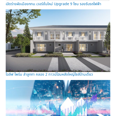
เปิดร่างผังเมืองกทม.เวอร์ชั่นใหม่ Upgrade 9 โซน รองรับรถไฟฟ้า
ไอลีฟ ไพร์ม ลำลูกกา คลอง 2 ทาวน์โฮมหลังใหญ่ไซส์บ้านเดี่ยว