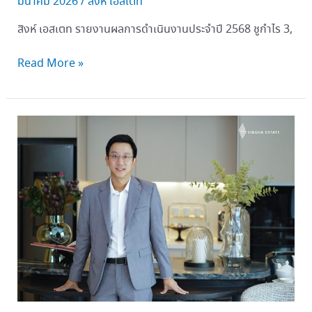
มีนาคม 2026
/
สิงห์ เอสเตท
สิงห์ เอสเตท รายงานผลการดำเนินงานประจำปี 2568 ชูกำไร 3,
Read More »
สิงห์
เอ
สเตท ชู
ศักยภาพ
พอร์ต
โรงแรม
ใน
เครือ SHR