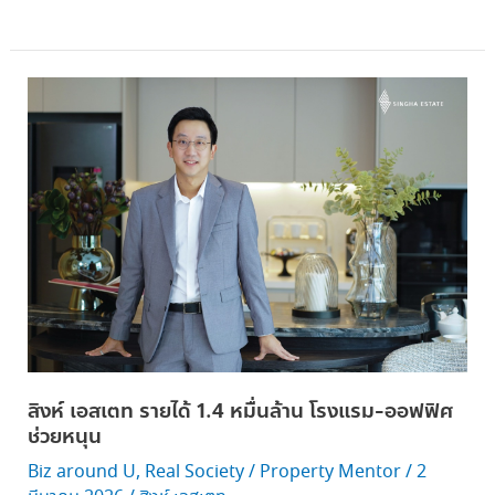
สิงห์
เอ
สเตท
ราย
ได้
1.4
หมื่น
ล้าน
โรงแรม-
ออฟฟิศ
ช่วย
หนุน
สิงห์ เอสเตท รายได้ 1.4 หมื่นล้าน โรงแรม-ออฟฟิศ
ช่วยหนุน
Biz around U
,
Real Society
/
Property Mentor
/
2