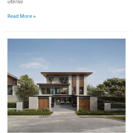
บริการข
Read More »
สิงห์
เอ
สเตท
เปิด
บ้าน SMYTH’S เติม
เต็ม
เซ
ก
เมน
ต์ Super
Luxury