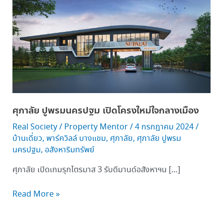
าลัย
ปู
พรม
นครปฐม
เปิด
โครง
ใหม่
ใจกลาง
เมือง
ศุภาลัย ปูพรมนครปฐม เปิดโครงใหม่ใจกลางเมือง
Real Society
/
Property Mentor
/
4 กรกฎาคม 2024
/
บ้านเดี่ยว
,
พาร์ควิลล์ บางแขม
,
ศุภาลัย
,
ศุภาลัย ปูพรม
นครปฐม
,
อสังหาริมทรัพย์
ศุภาลัย เปิดเกมรุกไตรมาส 3 รับดีมานด์อสังหาฯน […]
Read More »