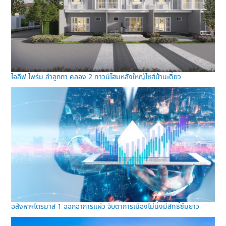
ไอลีฟ ไพร์ม ลำลูกกา คลอง 2 ทาวน์โฮมหลังใหญ่ไซส์บ้านเดี่ยว
อสังหาฯไตรมาส 1 ออกอาการแผ่ว จับตาการเมืองไม่นิ่งมีสิทธิ์ซึมยาว