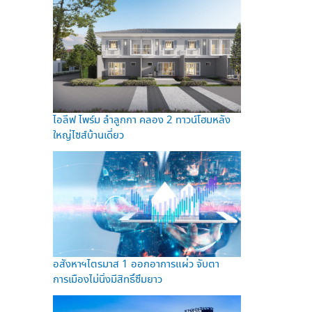
ไอลีฟ ไพร์ม ลำลูกกา คลอง 2 ทาวน์โฮมหลัง
ใหญ่ไซส์บ้านเดี่ยว
อสังหาฯไตรมาส 1 ออกอาการแผ่ว จับตา
การเมืองไม่นิ่งมีสิทธิ์ซึมยาว