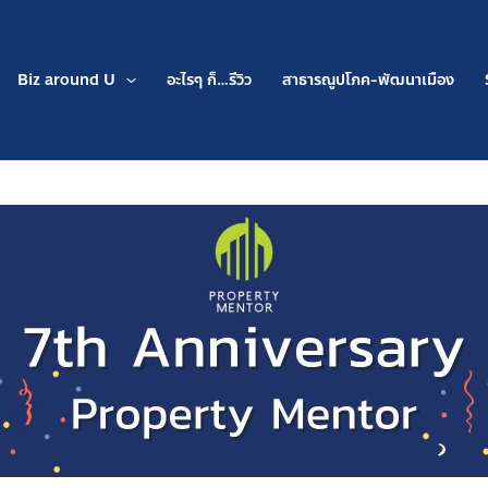
Biz around U
อะไรๆ ก็…รีวิว
สาธารณูปโภค-พัฒนาเมือง