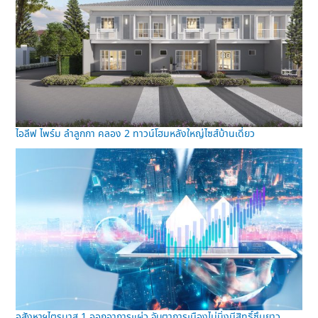
ไอลีฟ ไพร์ม ลำลูกกา คลอง 2 ทาวน์โฮมหลังใหญ่ไซส์บ้านเดี่ยว
อสังหาฯไตรมาส 1 ออกอาการแผ่ว จับตาการเมืองไม่นิ่งมีสิทธิ์ซึมยาว