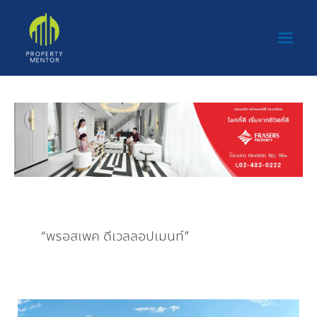
Skip
Main
to
Men
content
“พรอสเพค ดีเวลลอปเมนท์”
“พร