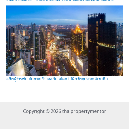
อดีตผู้ว่ารฟม.ยันทางเข้าแอชตัน อโศก ไม่ผิดวัตถุประสงค์เวนคืน
Copyright © 2026 thaipropertymentor