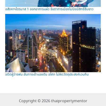
อสังหาฯไตรมาส 1 ออกอาการแผ่ว จับตาการเมืองไม่นิ่งมีสิทธิ์ซึมยาว
อดีตผู้ว่ารฟม.ยันทางเข้าแอชตัน อโศก ไม่ผิดวัตถุประสงค์เวนคืน
Copyright © 2026 thaipropertymentor