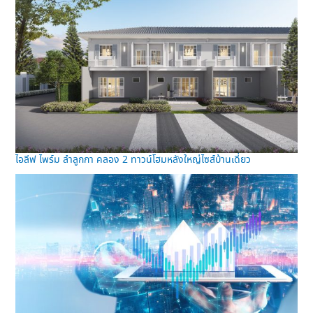
ไอลีฟ ไพร์ม ลำลูกกา คลอง 2 ทาวน์โฮมหลังใหญ่ไซส์บ้านเดี่ยว