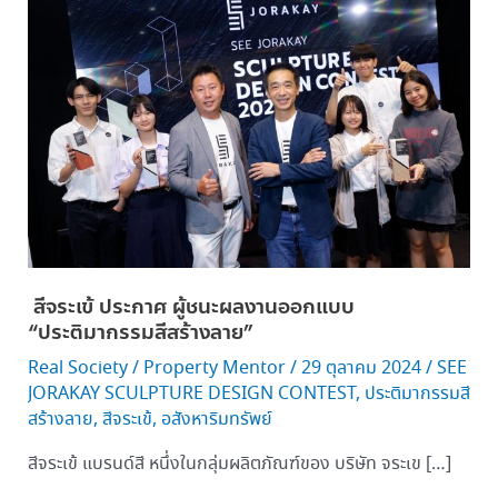
จระเข้ ประกาศ
ผู้
ชนะ
ผล
งาน
ออกแบบ
“ประติมากรรม
สี
สร้าง
ลาย”
สีจระเข้ ประกาศ ผู้ชนะผลงานออกแบบ
“ประติมากรรมสีสร้างลาย”
Real Society
/
Property Mentor
/
29 ตุลาคม 2024
/
SEE
JORAKAY SCULPTURE DESIGN CONTEST
,
ประติมากรรมสี
สร้างลาย
,
สีจระเข้
,
อสังหาริมทรัพย์
สีจระเข้ แบรนด์สี หนึ่งในกลุ่มผลิตภัณฑ์ของ บริษัท จระเข […]