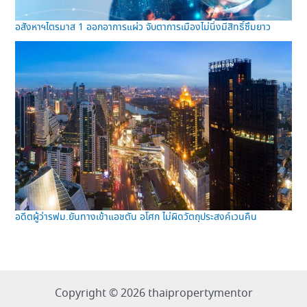
อสังหาฯไตรมาส 1 ออกอาการแผ่ว จับตาการเมืองไม่นิ่งมีสิทธิ์ซึมยาว
อดีตผู้ว่ารฟม.ยันทางเข้าแอชตัน อโศก ไม่ผิดวัตถุประสงค์เวนคืน
Copyright © 2026 thaipropertymentor