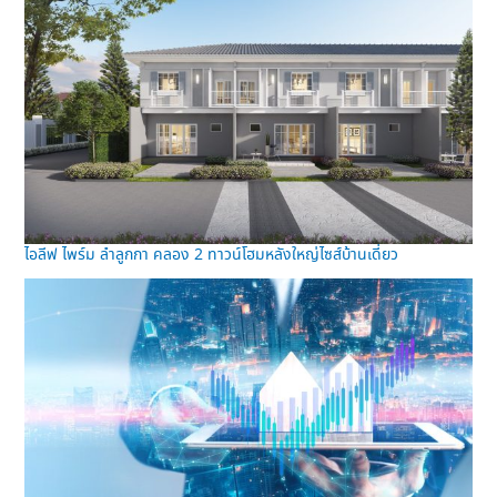
ไอลีฟ ไพร์ม ลำลูกกา คลอง 2 ทาวน์โฮมหลังใหญ่ไซส์บ้านเดี่ยว