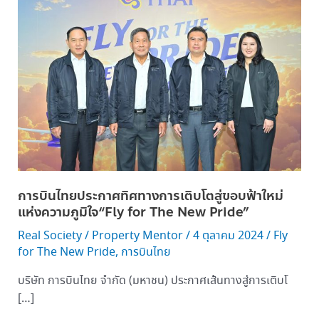
ประกาศ
ทิศทาง
การ
เติบโต
สู่
ขอบ
ฟ้า
ใหม่
แห่ง
ความ
ภูมิใจ“Fly
การบินไทยประกาศทิศทางการเติบโตสู่ขอบฟ้าใหม่
for
แห่งความภูมิใจ“Fly for The New Pride”
The
Real Society
/
Property Mentor
/
4 ตุลาคม 2024
/
Fly
New
for The New Pride
,
การบินไทย
Pride”
บริษัท การบินไทย จำกัด (มหาชน) ประกาศเส้นทางสู่การเติบโ
[…]