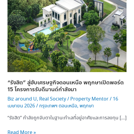
สู่
ฮับ
เศรษฐกิจ
ตอน
เหนือ
พฤกษา
เปิด
พอร์ต
15
โครงการ
รับ
“รังสิต” สู่ฮับเศรษฐกิจตอนเหนือ พฤกษาเปิดพอร์ต
ดีมานด์
15 โครงการรับดีมานด์กำลังมา
กำลัง
Biz around U
,
Real Society
/
Property Mentor
/
16
มา
เมษายน 2026
/
กรุงเทพฯ ตอนเหนือ
,
พฤกษา
“รังสิต” กำลังถูกจับตาในฐานะทำเลที่อยู่อาศัยและการลงทุน […]
Read More »