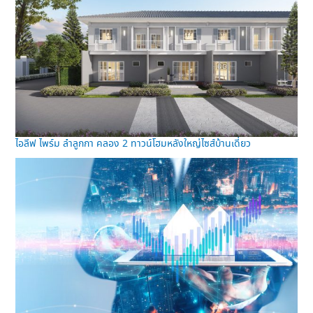
ไอลีฟ ไพร์ม ลำลูกกา คลอง 2 ทาวน์โฮมหลังใหญ่ไซส์บ้านเดี่ยว