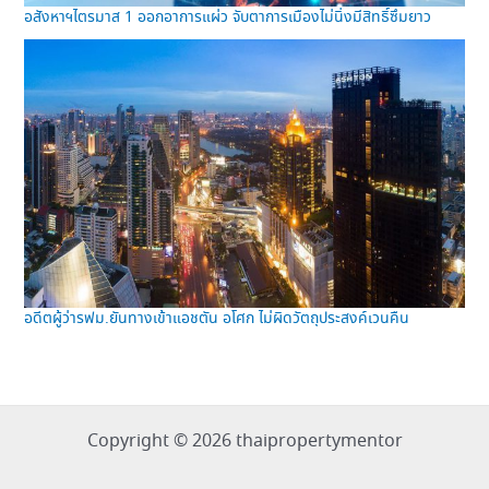
อสังหาฯไตรมาส 1 ออกอาการแผ่ว จับตาการเมืองไม่นิ่งมีสิทธิ์ซึมยาว
อดีตผู้ว่ารฟม.ยันทางเข้าแอชตัน อโศก ไม่ผิดวัตถุประสงค์เวนคืน
Copyright © 2026 thaipropertymentor