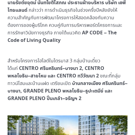
นายรัชต์ชยุตม์ นันทโชติโสภณ ประธานฝ่ายบริหาร บริษัท เอพี
ไทยแลนด์
กล่าวว่า การดำเนินธุรกิจในช่วงครึ่งปีหลังยังให้
ความสำคัญกับการพัฒนาโครงการให้สอดคล้องกับความ
ต้องการของผู้บริโภค ควบคู่กับการบริหารพอร์ตโครงการและ
AP CODE – The
การรักษาวินัยทางธุรกิจ ภายใต้แนวคิด
Code of Living Quality
สำหรับโครงการไฮไลต์ในไตรมาส 3 กลุ่มบ้านเดี่ยว
CENTRO ศรีนครินทร์–บางนา 2, CENTRO
ได้แก่
พหลโยธิน–สายไหม และ CENTRO ทวีวัฒนา 2
ขณะที่กลุ่ม
บ้านกลางเมือง ศรีนครินทร์–
ทาวน์โฮมและบ้านแฝด เตรียมเปิด
บางนา, GRANDE PLENO พหลโยธิน–ธูปะเตมีย์ และ
GRANDE PLENO ปิ่นเกล้า–จรัญฯ 2