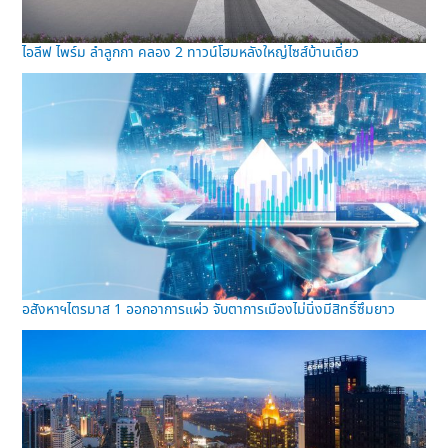
ไอลีฟ ไพร์ม ลำลูกกา คลอง 2 ทาวน์โฮมหลังใหญ่ไซส์บ้านเดี่ยว
อสังหาฯไตรมาส 1 ออกอาการแผ่ว จับตาการเมืองไม่นิ่งมีสิทธิ์ซึมยาว