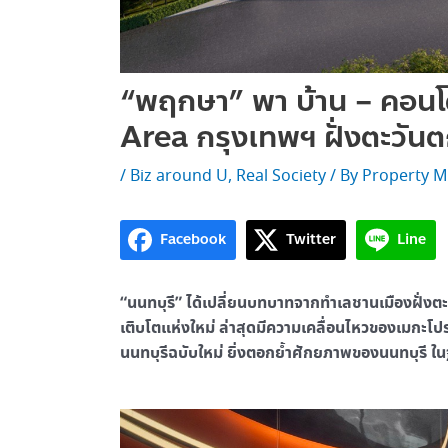
“พฤกษา” พา บ้าน – คอนโด
Area กรุงเทพฯ ฝั่งตะวัน
/
Biz around U
,
Real Society
/ By
Property M
Facebook
Twitter
Line
“นนทบุรี” ได้เปลี่ยนบทบาทจากทำเลชานเมืองฝั่งตะว
เติบโตแห่งใหม่ ล่าสุดมีความเคลื่อนไหวของเมกะโป
นนทบุรีฉบับใหม่ ยิ่งตอกย้ำศักยภาพของนนทบุรี ใ