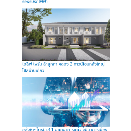
รองรับรถไฟฟ้า
ไอลีฟ ไพร์ม ลำลูกกา คลอง 2 ทาวน์โฮมหลังใหญ่
ไซส์บ้านเดี่ยว
อสังหาฯไตรมาส 1 ออกอาการแผ่ว จับตาการเมือง