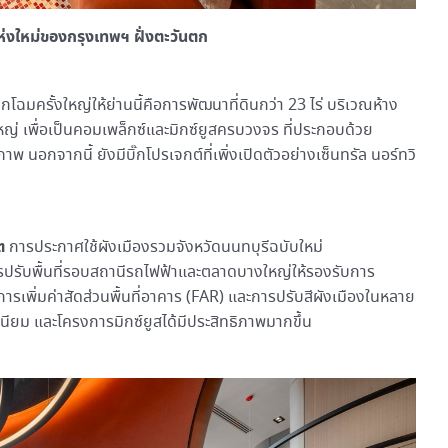
ห่งใหม่ของกรุงเทพฯ ฝั่งตะวันตก
ิกโฉมครั้งใหญ่ให้ย่านนี้คือการพัฒนาที่ดินกว่า 23 ไร่ บริเวณห้าง
ใหญ่ เพื่อเป็นคอมเพล็กซ์และมิกซ์ยูสครบวงจร ที่ประกอบด้วย
 นอกจากนี้ ยังมีบิ๊กโปรเจกต์ที่เพิ่งเปิดตัวอย่างเซ็นทรัล นอร์ทวิ
โต
การประกาศใช้ผังเมืองรวมจังหวัดนนทบุรีฉบับใหม่
ารปรับพื้นที่รอบสถานีรถไฟฟ้าและตลาดบางใหญ่ให้รองรับการ
การเพิ่มค่าสัดส่วนพื้นที่อาคาร (FAR) และการปรับสีผังเมืองในหลาย
นียม และโครงการมิกซ์ยูสได้มีประสิทธิภาพมากขึ้น