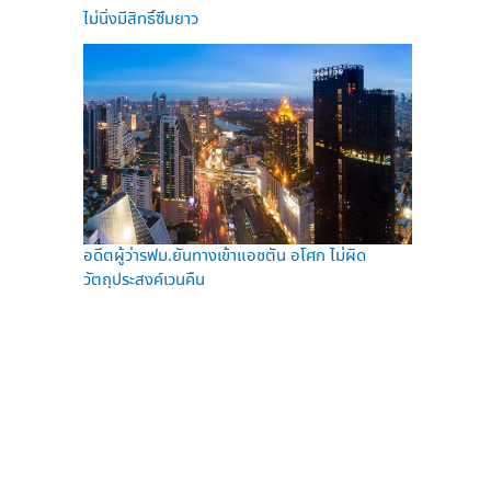
ไม่นิ่งมีสิทธิ์ซึมยาว
อดีตผู้ว่ารฟม.ยันทางเข้าแอชตัน อโศก ไม่ผิด
วัตถุประสงค์เวนคืน