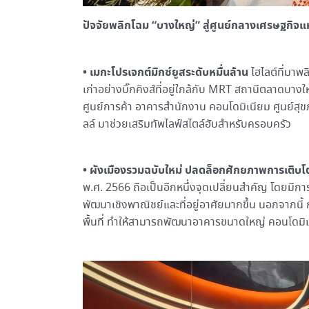
ปัจจัยพลิกโฉม “บางใหญ่” สู่ศูนย์กลางเศรษฐกิจแ
• เมกะโปรเจกต์มิกซ์ยูสระดับหมื่นล้าน
ไฮไลต์ที่มาพล
เก่าอย่างบิ๊กคิงส์ที่อยู่ใกล้กับ MRT สถานีตลาดบาง
ศูนย์การค้า อาคารสำนักงาน คอนโดมิเนียม ศูนย์สุขภาพ
ลล์ มาช่วยเสริมทัพไลฟ์สไตล์ฮับสำหรับครอบครัว
•
ผังเมืองรวมฉบับใหม่ ปลดล็อกศักยภาพการเติบ
พ.ศ. 2566 ถือเป็นอีกหนึ่งจุดเปลี่ยนสำคัญ โดยมีก
พัฒนาเชิงพาณิชย์และที่อยู่อาศัยมากขึ้น นอกจากนี้ 
พื้นที่ ทำให้สามารถพัฒนาอาคารขนาดใหญ่ คอนโดมิเ