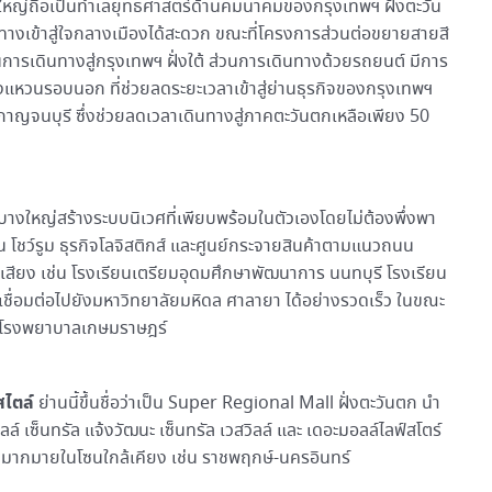
หญ่ถือเป็นทำเลยุทธศาสตร์ด้านคมนาคมของกรุงเทพฯ ฝั่งตะวัน
ทางเข้าสู่ใจกลางเมืองได้สะดวก ขณะที่โครงการส่วนต่อขยายสายสี
การเดินทางสู่กรุงเทพฯ ฝั่งใต้ ส่วนการเดินทางด้วยรถยนต์ มีการ
งแหวนรอบนอก ที่ช่วยลดระยะเวลาเข้าสู่ย่านธุรกิจของกรุงเทพฯ
กาญจนบุรี ซึ่งช่วยลดเวลาเดินทางสู่ภาคตะวันตกเหลือเพียง 50
างใหญ่สร้างระบบนิเวศที่เพียบพร้อมในตัวเองโดยไม่ต้องพึ่งพา
น โชว์รูม ธุรกิจโลจิสติกส์ และศูนย์กระจายสินค้าตามแนวถนน
่อเสียง เช่น โรงเรียนเตรียมอุดมศึกษาพัฒนาการ นนทบุรี โรงเรียน
ะเชื่อมต่อไปยังมหาวิทยาลัยมหิดล ศาลายา ได้อย่างรวดเร็ว ในขณะ
ทิ โรงพยาบาลเกษมราษฎร์
สไตล์
ย่านนี้ขึ้นชื่อว่าเป็น Super Regional Mall ฝั่งตะวันตก นำ
ลล์ เซ็นทรัล แจ้งวัฒนะ เซ็นทรัล เวสวิลล์ และ เดอะมอลล์ไลฟ์สโตร์
นมากมายในโซนใกล้เคียง เช่น ราชพฤกษ์-นครอินทร์