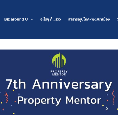
Biz around U
อะไรๆ ก็…รีวิว
สาธารณูปโภค-พัฒนาเมือง