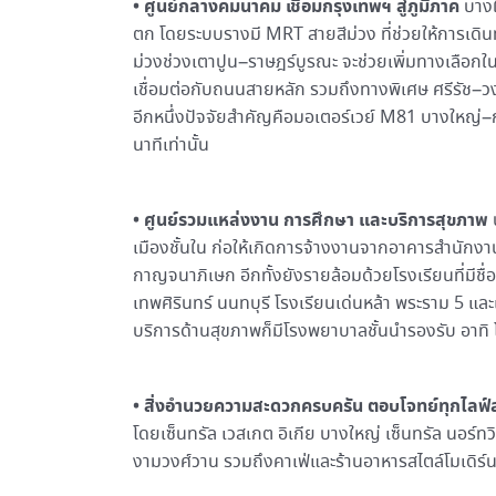
•
ศูนย์กลางคมนาคม เชื่อมกรุงเทพฯ สู่ภูมิภาค
บางใ
ตก โดยระบบรางมี MRT สายสีม่วง ที่ช่วยให้การเดิน
ม่วงช่วงเตาปูน–ราษฎร์บูรณะ จะช่วยเพิ่มทางเลือกใน
เชื่อมต่อกับถนนสายหลัก รวมถึงทางพิเศษ ศรีรัช–ว
อีกหนึ่งปัจจัยสำคัญคือมอเตอร์เวย์ M81 บางใหญ่–
นาทีเท่านั้น
•
ศูนย์รวมแหล่งงาน การศึกษา และบริการสุขภาพ
บ
เมืองชั้นใน ก่อให้เกิดการจ้างงานจากอาคารสำนักงา
กาญจนาภิเษก อีกทั้งยังรายล้อมด้วยโรงเรียนที่มีชื
เทพศิรินทร์ นนทบุรี โรงเรียนเด่นหล้า พระราม 5 แล
บริการด้านสุขภาพก็มีโรงพยาบาลชั้นนำรองรับ อา
•
สิ่งอำนวยความสะดวกครบครัน ตอบโจทย์ทุกไลฟ์
โดยเซ็นทรัล เวสเกต อิเกีย บางใหญ่ เซ็นทรัล นอร์ทวิ
งามวงศ์วาน รวมถึงคาเฟ่และร้านอาหารสไตล์โมเดิร์