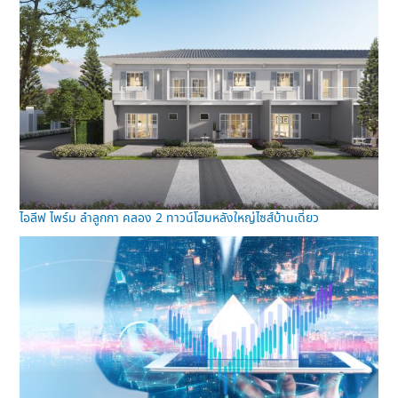
ไอลีฟ ไพร์ม ลำลูกกา คลอง 2 ทาวน์โฮมหลังใหญ่ไซส์บ้านเดี่ยว