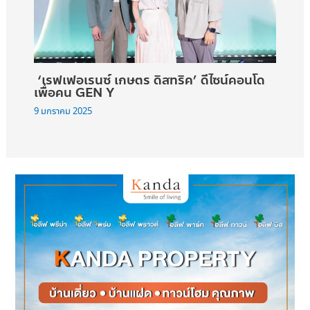
‘เรฟเฟอเรนซ์ เกษตร ดิสทริค’ ดีไซน์คอนโด
เพื่อคน GEN Y
9 มกราคม 2025