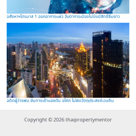
อสังหาฯไตรมาส 1 ออกอาการแผ่ว จับตาการเมืองไม่นิ่งมีสิทธิ์ซึมยาว
อดีตผู้ว่ารฟม.ยันทางเข้าแอชตัน อโศก ไม่ผิดวัตถุประสงค์เวนคืน
Copyright © 2026 thaipropertymentor