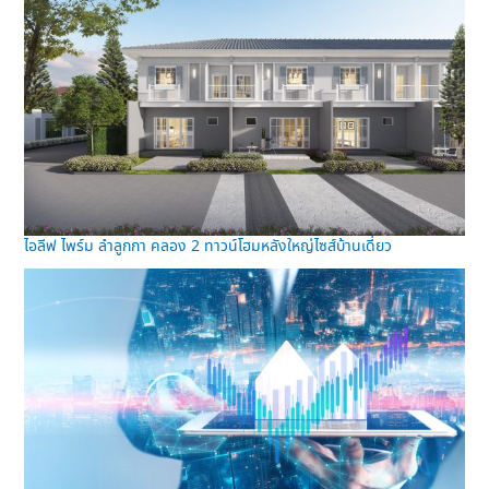
ไอลีฟ ไพร์ม ลำลูกกา คลอง 2 ทาวน์โฮมหลังใหญ่ไซส์บ้านเดี่ยว