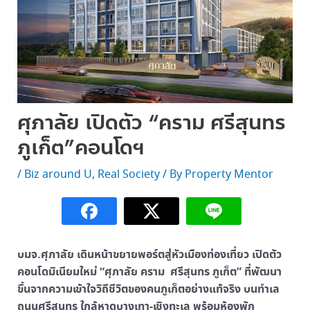
ศุภาลัย เปิดตัว “คราม ศรีสุนทร
ภูเก็ต”คอนโดฯ
/
Biz around U
,
Real Society
/ By
Property Mentor
บมจ.ศุภาลัย เดินหน้าขยายพอร์ตสู่หัวเมืองท่องเที่ยว เปิดตัว
คอนโดมิเนียมใหม่ “ศุภาลัย คราม ศรีสุนทร ภูเก็ต” ที่พัฒนา
ขึ้นจากความเข้าใจวิถีชีวิตของคนภูเก็ตอย่างแท้จริง บนทำเล
ถนนศรีสุนทร ใกล้หาดบางเทา-เชิงทะเล พร้อมห้องพัก