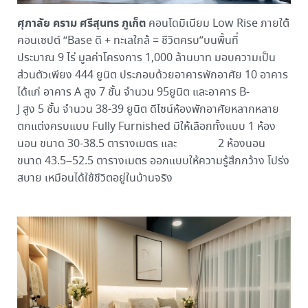
ศุภาลัย คราม ศรีสุนทร ภูเก็ต
คอนโดมิเนียม Low Rise ภายใต้
คอนเซปต์ “Base ดี + ทะเลใกล้ = ชีวิตครบ”บนพื้นที่
ประมาณ 9 ไร่ มูลค่าโครงการ 1,000 ล้านบาท มอบความเป็น
ส่วนตัวเพียง 444 ยูนิต ประกอบด้วยอาคารพักอาศัย 10 อาคาร
ได้แก่ อาคาร A สูง 7 ชั้น จำนวน 95ยูนิต และอาคาร B-
J สูง 5 ชั้น จำนวน 38-39 ยูนิต ดีไซน์ห้องพักอาศัยหลากหลาย
ตกแต่งครบแบบ Fully Furnished มีให้เลือกทั้งแบบ 1 ห้อง
นอน ขนาด 30-38.5 ตารางเมตร และ 2 ห้องนอน
ขนาด 43.5–52.5 ตารางเมตร ออกแบบให้ความรู้สึกกว้าง โปร่ง
สบาย เหมือนได้ใช้ชีวิตอยู่ในบ้านจริง