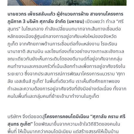
นายชวกร เพ็ชรสลับแก้ว ผู้อำนวยการฝ่าย สายงานโครงการ
ภูมิภาค
3 บริษัท ศุภาลัย จำกัด (มหาชน)
เปิดเผยว่า ทำเล “ศรี
สุนทร” ในโซนถลาง กำลังเปลี่ยนบทบาทจากเส้นทางเชื่อมต่อ
หลักของเมืองสู่ศูนย์กลางการอยู่อาศัยแห่งใหม่ของจังหวัด
ภูเก็ต จากศักยภาพด้านการเชื่อมต่อทั้งแหล่งงาน โรงเรียน
นานาชาติ สนามบิน และโซนท่องเที่ยวอย่างบางเทาและเชิงทะเล
ขณะเดียวกันยังเห็นการเติบโตของดีมานด์ที่อยู่อาศัยจากกลุ่ม
คนทำงานและครอบครัวที่เน้นเลือกทำเลเพื่อการอยู่อาศัยจริงใน
ระยะยาว ซึ่งจากประสบการณ์การพัฒนาโครงการแนวราบ ‘ศุภา
ลัย เอสเซ้นส์ ภูเก็ต’ ในพื้นที่เดียวกัน เราเห็นถึงศักยภาพของ
ทำเลและความต้องการอยู่อาศัยจริงที่ยังมีอย่างต่อเนื่อง ทั้งจาก
คนในพื้นที่และกลุ่มคนที่ย้ายเข้ามาทำงานในภูเก็ต
โครงการคอนโดมิเนียม
“ศุภาลัย คราม ศรี
บริษัทฯ จึงต่อยอดสู่
สุนทร ภูเก็ต”
โดยพัฒนาขึ้นจากความเข้าใจวิถีชีวิตของคนใน
พื้นที่ ให้เป็นมากกว่าคอนโดมิเนียม แต่สร้างสรรค์ให้เป็นบ้าน