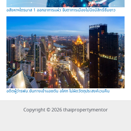
อสังหาฯไตรมาส 1 ออกอาการแผ่ว จับตาการเมืองไม่นิ่งมีสิทธิ์ซึมยาว
อดีตผู้ว่ารฟม.ยันทางเข้าแอชตัน อโศก ไม่ผิดวัตถุประสงค์เวนคืน
Copyright © 2026 thaipropertymentor