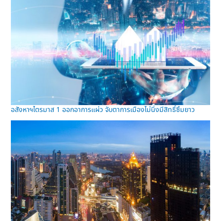
อสังหาฯไตรมาส 1 ออกอาการแผ่ว จับตาการเมืองไม่นิ่งมีสิทธิ์ซึมยาว