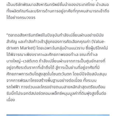
เป็นบริษัทพัฒนาอสังหาริมทรัพย์ชั้นนำของประเทศไทย นำเสนอ
ทั้งผลิตภัณฑ์และบริการด้านการอยู่อาศัยที่ทุกคนสามารถเข้าถึง
ได้อย่างครบวงจร
“ตลาดอสังหาริมทรัพย์ในปัจจุบันกำลังเปลี่ยนผ่านอย่างมีนัย
สำคัญ และกำลังก้าวเข้าสู่ยุคของการคัดเลือกคุณค่า (Value-
driven Market) โดยเฉพาะในกลุ่มบ้านแนวราบ ซึ่งผู้บริโภคไม่
ได้พิจารณาเพียงราคาและศักยภาพของทำเล ขณะที่ทำเล
บางใหญ่–เวสต์เกต กำลังเปลี่ยนผ่านจากการเป็นศูนย์กลางที่
อยู่อาศัยระดับราคาที่เข้าถึงได้ สู่การเป็นย่านที่อยู่อาศัยที่มี
ศักยภาพการเติบโตสูงสุดในโซนตะวันตก โดยมีปัจจัยสนับสนุน
จากการพัฒนาโครงสร้างพื้นฐานอย่างต่อเนื่อง ทั้งระบบ
รถไฟฟ้า ทางด่วนและโครงข่ายถนนสายหลักล่าสุดเตรียมต้อน
รับบิ๊กโปรเจกต์สปอร์ตคอมเพล็กซ์หนุนมูลค่าที่ดินพุ่งสูงขึ้นต่อ
เนื่อง