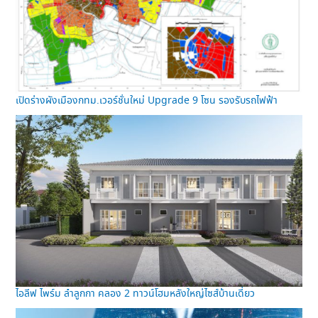
เปิดร่างผังเมืองกทม.เวอร์ชั่นใหม่ Upgrade 9 โซน รองรับรถไฟฟ้า
ไอลีฟ ไพร์ม ลำลูกกา คลอง 2 ทาวน์โฮมหลังใหญ่ไซส์บ้านเดี่ยว