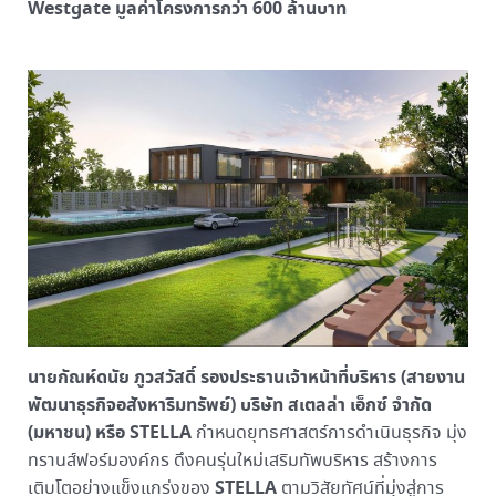
Westgate มูลค่าโครงการกว่า 600 ล้านบาท
นาย
กัณห์ดนัย ภูวสวัสดิ์
รองประธานเจ้าหน้าที่บริหาร (สายงาน
พัฒนาธุรกิจอสังหาริมทรัพย์) บริษัท สเตลล่า เอ็กซ์ จํากัด
(มหาชน) หรือ
STELLA
กำหนดยุทธศาสตร์การดำเนินธุรกิจ มุ่ง
ทรานส์ฟอร์มองค์กร ดึงคนรุ่นใหม่เสริมทัพบริหาร สร้างการ
STELLA
เติบโตอย่างแข็งแกร่งของ
ตามวิสัยทัศน์ที่มุ่งสู่การ