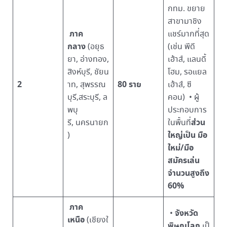
กทม. ขยาย
สาขามาชิง
ภาค
แชร์มากที่สุด
กลาง
(อยุธ
(เช่น พีดี
ยา, อ่างทอง,
เฮ้าส์, แลนดี้
สิงห์บุรี, ชัยน
โฮม, รอแยล
2
80 ราย
าท, สุพรรณ
เฮ้าส์, ซี
บุรี,สระบุรี, ล
คอน) • ผู้
พบุ
ประกอบการ
ส่วน
รี, นครนายก
ในพื้นที่
ใหญ่เป็น มือ
)
ใหม่/มือ
สมัครเล่น
จำนวนสูงถึง
60%
ภาค
จังหวัด
•
เหนือ
(เชียงใ
พิษณุโลก
เป็