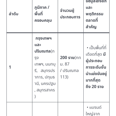
ข้อมูลเชิงลึก
ภูมิภาค /
และ
จำนวนผู้
ลำดับ
พื้นที่
พฤติกรรม
ประกอบการ
ครอบคลุม
ตลาดที่
สำคัญ
กรุงเทพฯ
และ
• เป็นพื้นที่ที่
ปริมณฑล
(ก
มี
เดือดที่สุด
200 ราย
รุง
(กท
ผู้ประกอบ
เทพฯ, นนทบุ
ม. 87
1
การระดับชั้น
รี, สมุทรปร
/ ปริมณฑล
นำแข่งขันอยู่
าการ, ปทุมธ
113)
มากที่สุด
านี, นครปฐม
ถึง
20 ราย
, สมุทรสาคร
)
• แบรนด์
ใหญ่จาก