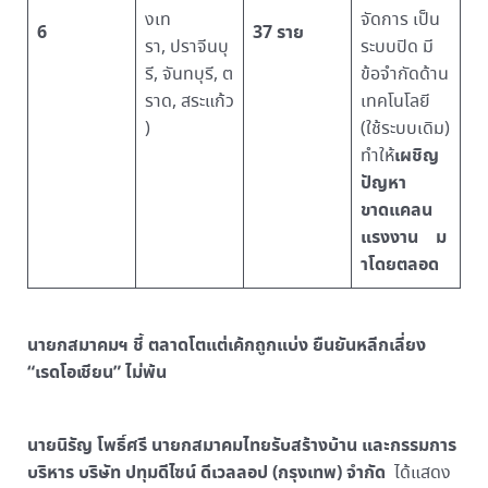
งเท
จัดการ เป็น
6
37 ราย
รา, ปราจีนบุ
ระบบปิด มี
รี, จันทบุรี, ต
ข้อจำกัดด้าน
ราด, สระแก้ว
เทคโนโลยี
)
(ใช้ระบบเดิม)
เผชิญ
ทำให้
ปัญหา
ขาดแคลน
แรงงาน
ม
าโดยตลอด
นายกสมาคมฯ ชี้ ตลาดโตแต่เค้กถูกแบ่ง ยืนยันหลีกเลี่ยง
“เรดโอเชียน” ไม่พ้น
นายนิรัญ โพธิ์ศรี นายกสมาคมไทยรับสร้างบ้าน และกรรมการ
บริหาร บริษัท ปทุมดีไซน์ ดีเวลลอป (กรุงเทพ) จำกัด
ได้แสดง