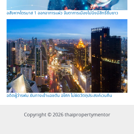
อสังหาฯไตรมาส 1 ออกอาการแผ่ว จับตาการเมืองไม่นิ่งมีสิทธิ์ซึมยาว
อดีตผู้ว่ารฟม.ยันทางเข้าแอชตัน อโศก ไม่ผิดวัตถุประสงค์เวนคืน
Copyright © 2026 thaipropertymentor