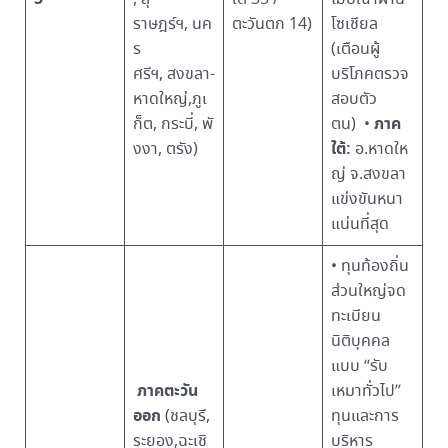
ราษฎร์ฯ, นค
ตะวันตก 14)
โซเชียล
ร
(เตือนผู้
ศรีฯ, สงขลา-
บริโภคตรวจ
หาดใหญ่,ภูเ
สอบตัว
ภาค
ก็ต, กระบี่, พั
ตน) •
ใต้:
งงา, ตรัง)
อ.หาดให
ญ่ จ.สงขลา
แข่งขันหนา
แน่นที่สุด
• ทุนท้องถิ่น
ส่วนใหญ่จด
ทะเบียน
นิติบุคคล
แบบ “รับ
ภาคตะวัน
เหมาทั่วไป”
ออก
(ชลบุรี,
ทุนและการ
ระยอง,ฉะเชิ
บริหาร