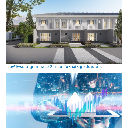
ไอลีฟ ไพร์ม ลำลูกกา คลอง 2 ทาวน์โฮมหลังใหญ่ไซส์บ้านเดี่ยว