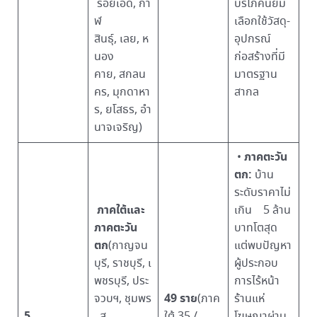
ร้อยเอ็ด, กา
บริโภคนิยม
ฬ
เลือกใช้วัสดุ-
สินธุ์, เลย, ห
อุปกรณ์
นอง
ก่อสร้างที่มี
คาย, สกลน
มาตรฐาน
คร, มุกดาหา
สากล
ร, ยโสธร, อำ
นาจเจริญ)
ภาคตะวัน
•
ตก:
บ้าน
ระดับราคาไม่
ภาคใต้และ
เกิน 5 ล้าน
ภาคตะวัน
บาทโตสุด
ตก
(กาญจน
แต่พบปัญหา
บุรี, ราชบุรี, เ
ผู้ประกอบ
พชรบุรี, ประ
การไร้หน้า
49 ราย
จวบฯ, ชุมพร
(ภาค
ร้านแห่
5
, สุ
ใต้ 35 /
โฆษณาผ่าน