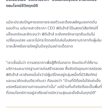
ตอบโจทย์ชีวิตทุกมิติ
แม้จะประสบปัญหายอดขายชะลอตัวและต้องเผชิญแรงกดดัน
รอบด้าน แต่นางสาวจิราภา CEO พีดีเฮ้าส์ ได้แสดงวิสัยทัศน์ที่
แข็งแกร่งและชัดเจนว่า พีดีเฮ้าส์ จะยังคงรักษาจุดยืนเดิมไม่
เปลี่ยนแปลง และจะไม่กระโดดลงไปเล่นในสงครามราคากับผู้เล่น
รายเล็กหรือรายใหญ่ในปัจจุบันอย่างเด็ดขาด
“เราเชื่อมั่นว่า การลดราคาเพื่อสู้ศึกในตลาด รังแต่จะทำให้งาน
บริการและมาตรฐานการก่อสร้างลดลง ซึ่งขัดต่ออุดมการณ์ของ
พีดีเฮ้าส์ เรายังคงมั่นใจว่ามีผู้บริโภคอยู่กลุ่มหนึ่งที่มีวิสัยทัศน์
และแนวคิดเช่นเดียวกับเรา คือมองว่า “บ้านที่ดีต้องไม่ใช่แค่แข็ง
แรงหรือสวยงามภายนอกเท่านั้น” แต่บ้านที่แท้จริงต้องเป็นพื้นที่
ที่ตอบโจทย์การอยู่อาศัยอย่างมีความสุขและยั่งยืนในทุกมิติ”