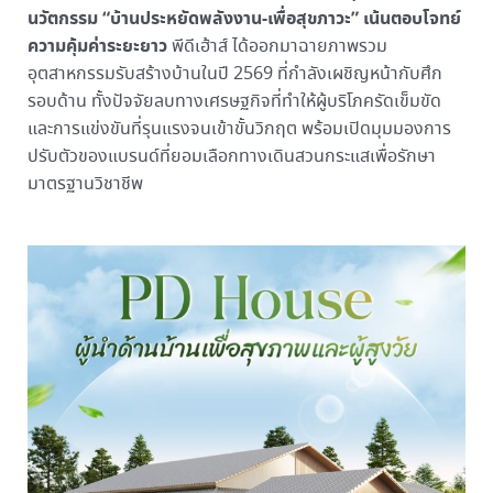
นวัตกรรม “บ้านประหยัดพลังงาน-เพื่อสุขภาวะ” เน้นตอบโจทย์
ความคุ้มค่าระยะยาว
พีดีเฮ้าส์ ได้ออกมาฉายภาพรวม
อุตสาหกรรมรับสร้างบ้านในปี 2569 ที่กำลังเผชิญหน้ากับศึก
รอบด้าน ทั้งปัจจัยลบทางเศรษฐกิจที่ทำให้ผู้บริโภครัดเข็มขัด
และการแข่งขันที่รุนแรงจนเข้าขั้นวิกฤต พร้อมเปิดมุมมองการ
ปรับตัวของแบรนด์ที่ยอมเลือกทางเดินสวนกระแสเพื่อรักษา
มาตรฐานวิชาชีพ