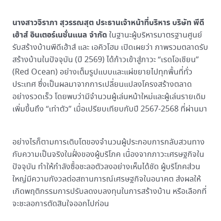
นางสาวจิราภา สุวรรณสุต ประธานเจ้าหน้าที่บริหาร บริษัท พีดี
เฮ้าส์ อินเตอร์เนชั่นแนล จำกัด
ในฐานะผู้บริหารมาตรฐานศูนย์
รับสร้างบ้านพีดีเฮ้าส์ และ เอคิวโฮม เปิดเผยว่า ภาพรวมตลาดรับ
สร้างบ้านในปัจจุบัน (ปี 2569) ได้ก้าวเข้าสู่ภาวะ “เรดโอเชียน”
(Red Ocean) อย่างเต็มรูปแบบและแผ่ขยายไปทุกพื้นที่ทั่ว
ประเทศ ซึ่งเป็นผลมาจากการเปลี่ยนแปลงโครงสร้างตลาด
อย่างรวดเร็ว โดยพบว่ามีจำนวนผู้เล่นหน้าใหม่และผู้เล่นรายเดิม
เพิ่มขึ้นถึง “เท่าตัว” เมื่อเปรียบเทียบกับปี 2567-2568 ที่ผ่านมา
อย่างไรก็ตามการเติบโตของจำนวนผู้ประกอบการกลับสวนทาง
กับความเป็นจริงในฝั่งของผู้บริโภค เนื่องจากภาวะเศรษฐกิจใน
ปัจจุบัน ทำให้กำลังซื้อชะลอตัวลงอย่างเห็นได้ชัด ผู้บริโภคส่วน
ใหญ่มีความกังวลต่อสถานการณ์เศรษฐกิจในอนาคต ส่งผลให้
เกิดพฤติกรรมการปรับลดงบลงทุนในการสร้างบ้าน หรือเลือกที่
จะชะลอการตัดสินใจออกไปก่อน