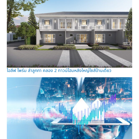
ไอลีฟ ไพร์ม ลำลูกกา คลอง 2 ทาวน์โฮมหลังใหญ่ไซส์บ้านเดี่ยว