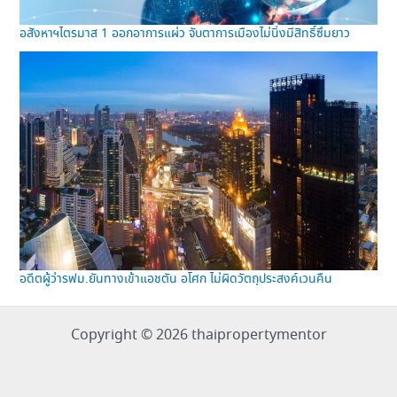
อสังหาฯไตรมาส 1 ออกอาการแผ่ว จับตาการเมืองไม่นิ่งมีสิทธิ์ซึมยาว
อดีตผู้ว่ารฟม.ยันทางเข้าแอชตัน อโศก ไม่ผิดวัตถุประสงค์เวนคืน
Copyright © 2026 thaipropertymentor