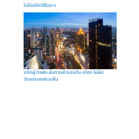
ไม่นิ่งมีสิทธิ์ซึมยาว
อดีตผู้ว่ารฟม.ยันทางเข้าแอชตัน อโศก ไม่ผิด
วัตถุประสงค์เวนคืน