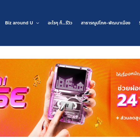
Biz around U
อะไรๆ ก็…รีวิว
สาธารณูปโภค-พัฒนาเมือง