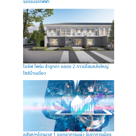
รองรับรถไฟฟ้า
ไอลีฟ ไพร์ม ลำลูกกา คลอง 2 ทาวน์โฮมหลังใหญ่
ไซส์บ้านเดี่ยว
อสังหาฯไตรมาส 1 ออกอาการแผ่ว จับตาการเมือง