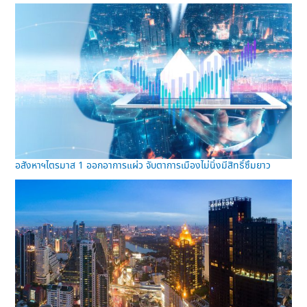
อสังหาฯไตรมาส 1 ออกอาการแผ่ว จับตาการเมืองไม่นิ่งมีสิทธิ์ซึมยาว