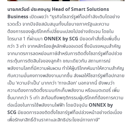
นายภควันต์ ประคงบุญ Head of Smart Solutions
Business
เปิดเผยว่า “ธุรกิจโซลาร์รูฟท็อปกำลังเติบโตอย่าง
รวดเร็ว จากปัจจัยสนับสนุนทั้งนโยบายภาครัฐและความ
ต้องการของผู้บริโภคที่เปลี่ยนแปลงไปอย่างชัดเจน โดยใน
ONNEX by SCG
ไตรมาส 1 ที่ผ่านมา
มียอดคำสั่งซื้อเพิ่มขึ้น
กว่า 3 เท่า จากหลักร้อยสู่หลักพันออเดอร์ ซึ่งมีแรงหนุนสำคัญ
จากมาตรการลดหย่อนภาษีสำหรับการติดตั้งโซลาร์รูฟท็อปช่วย
กระตุ้นการตัดสินใจของลูกค้า ขณะเดียวกัน สถานการณ์
พลังงานโลกที่มีความผันผวน ทำให้ผู้บริโภคหันมาให้ความสำคัญ
กับความมั่นคงทางพลังงานมากขึ้น ส่งผลให้โซลาร์รูฟท็อปกลาย
เป็น ‘ความจำเป็น’ มากกว่า ‘ทางเลือก’ นอกจากนี้ ยังพบว่า
ความต้องการติดตั้งระบบกักเก็บพลังงาน หรือแบตเตอรี่ เพิ่ม
ขึ้นมากกว่า 5 เท่า สะท้อนถึงพฤติกรรมผู้บริโภคที่ต้องการความ
ONNEX by
ต่อเนื่องในการใช้พลังงานไฟฟ้า โดยปัจจุบัน
SCG
มียอดการจองติดตั้งโซลาร์รูฟท็อปล่วงหน้าอย่างต่อเนื่อง
เพื่อรักษาสิทธิ์ด้านราคาและสิทธิประโยชน์ทางภาษี”