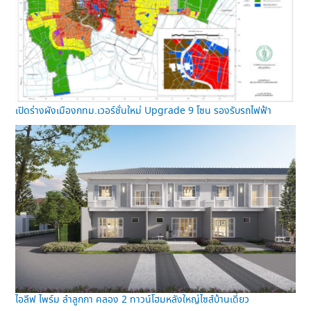
เปิดร่างผังเมืองกทม.เวอร์ชั่นใหม่ Upgrade 9 โซน รองรับรถไฟฟ้า
ไอลีฟ ไพร์ม ลำลูกกา คลอง 2 ทาวน์โฮมหลังใหญ่ไซส์บ้านเดี่ยว