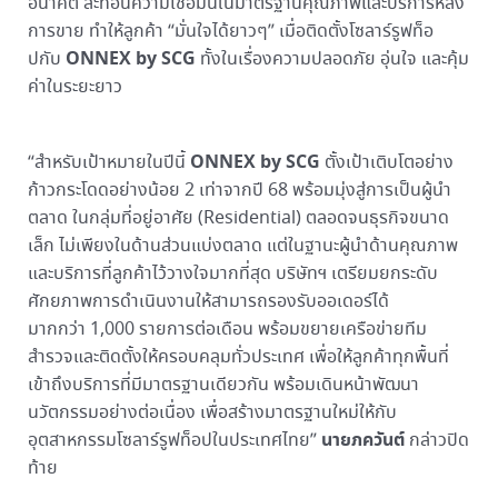
อนาคต สะท้อนความเชื่อมั่นในมาตรฐานคุณภาพและบริการหลัง
การขาย ทำให้ลูกค้า “มั่นใจได้ยาวๆ” เมื่อติดตั้งโซลาร์รูฟท็อ
ONNEX by SCG
ปกับ
ทั้งในเรื่องความปลอดภัย อุ่นใจ และคุ้ม
ค่าในระยะยาว
ONNEX by SCG
“สำหรับเป้าหมายในปีนี้
ตั้งเป้าเติบโตอย่าง
ก้าวกระโดดอย่างน้อย 2 เท่าจากปี 68 พร้อมมุ่งสู่การเป็นผู้นำ
ตลาด ในกลุ่มที่อยู่อาศัย (Residential) ตลอดจนธุรกิจขนาด
เล็ก ไม่เพียงในด้านส่วนแบ่งตลาด แต่ในฐานะผู้นำด้านคุณภาพ
และบริการที่ลูกค้าไว้วางใจมากที่สุด บริษัทฯ เตรียมยกระดับ
ศักยภาพการดำเนินงานให้สามารถรองรับออเดอร์ได้
มากกว่า 1,000 รายการต่อเดือน พร้อมขยายเครือข่ายทีม
สำรวจและติดตั้งให้ครอบคลุมทั่วประเทศ เพื่อให้ลูกค้าทุกพื้นที่
เข้าถึงบริการที่มีมาตรฐานเดียวกัน พร้อมเดินหน้าพัฒนา
นวัตกรรมอย่างต่อเนื่อง เพื่อสร้างมาตรฐานใหม่ให้กับ
นายภควันต์
อุตสาหกรรมโซลาร์รูฟท็อปในประเทศไทย”
กล่าวปิด
ท้าย