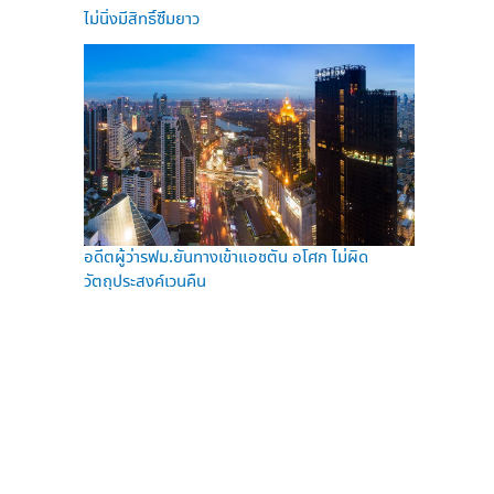
ไม่นิ่งมีสิทธิ์ซึมยาว
อดีตผู้ว่ารฟม.ยันทางเข้าแอชตัน อโศก ไม่ผิด
วัตถุประสงค์เวนคืน