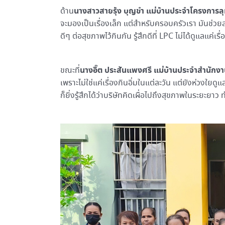
นางสาวสายรุ้ง บุญขำ แม่บ้านประจำโครงการลุม
ด้าน
จะมองเป็นเรื่องเล็ก แต่สำหรับครอบครัวเรา มันช่วยลด
ดีๆ ต่อสุขภาพไว้กินกัน รู้สึกดีที่ LPC ไม่ได้ดูแลแค
นางอิ๊ต ประสันแพงศรี แม่บ้านประจำสำนักงาน
ขณะที่
เพราะไม่ใช่แค่เรื่องกินอิ่มในแต่ละวัน แต่ยังห่วงใยดู
ก็ยิ่งรู้สึกได้ว่าบริษัทคิดเผื่อไปถึงสุขภาพในระยะยาว ท