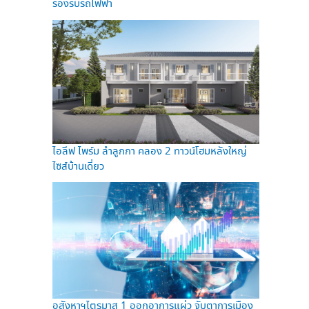
รองรับรถไฟฟ้า
ไอลีฟ ไพร์ม ลำลูกกา คลอง 2 ทาวน์โฮมหลังใหญ่
ไซส์บ้านเดี่ยว
อสังหาฯไตรมาส 1 ออกอาการแผ่ว จับตาการเมือง