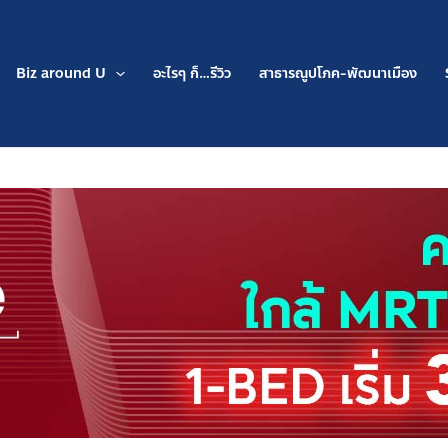
Biz around U
อะไรๆ ก็…รีวิว
สาธารณูปโภค-พัฒนาเมือง