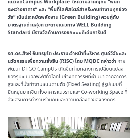
แนวคิดCampus Workplace ให้ความสำคัญกับ “พื้นที่
ระหว่างอาคาร” และ “พื้นที่ไลฟ์สไตล์สำหรับคนทำงานทุกช่วง
วัย” เน้นประหยัดพลังงาน (Green Building) ควบคู่กับ
มาตรฐานด้านสุขภาวะตามแนวทาง WELL Building
Standard มีรางวัลด้านการออกแบบดีเด่นการันตี
รศ.ดร.สิงห์ อินทรชูโต ประธานเจ้าหน้าที่บริหาร ศูนย์วิจัยและ
นวัตกรรมเพื่อความยั่งยืน (
RISC) โดย MQDC กล่าวว่า
การ
พัฒนา DTGO CampUs เกิดขึ้นท่ามกลางการเปลี่ยนแปลง
ของรูปแบบออฟฟิศทั่วโลกในช่วงทศวรรษที่ผ่านมา จากอาคาร
สูงและที่นั่งทำงานแบบตายตัว (Fixed Seating) สู่รูปแบบที่
ยืดหยุ่นมากขึ้น ทั้งอาคารแนวราบและ Co-working Space ที่
ส่งเสริมการทำงานร่วมกันและความคล่องตัวขององค์กร