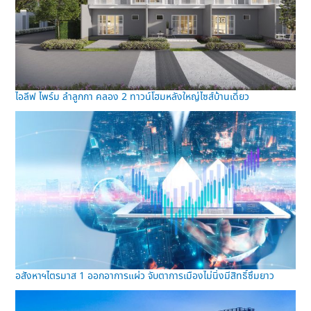
ไอลีฟ ไพร์ม ลำลูกกา คลอง 2 ทาวน์โฮมหลังใหญ่ไซส์บ้านเดี่ยว
อสังหาฯไตรมาส 1 ออกอาการแผ่ว จับตาการเมืองไม่นิ่งมีสิทธิ์ซึมยาว