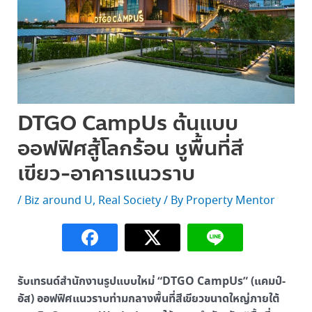
DTGO CampUs ต้นแบบ
ออฟฟิศสู้โลกร้อน ชูพื้นที่สี
เขียว-อาคารแนวราบ
/
Biz around U
,
Real Society
/ By
Property Mentor
รับเทรนด์สำนักงานรูปแบบใหม่ “DTGO CampUs” (แคมป์-
อัส) ออฟฟิศแนวราบท่ามกลางพื้นที่สีเขียวขนาดใหญ่ภายใต้