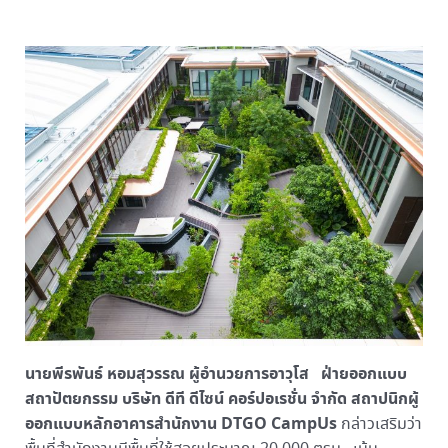
นายพีรพันธ์ หอมสุวรรณ ผู้อำนวยการอาวุโส ฝ่ายออกแบบ
สถาปัตยกรรม บริษัท ดีที ดีไซน์ คอร์ปอเรชั่น จำกัด สถาปนิกผู้
ออกแบบหลักอาคารสำนักงาน
DTGO CampUs
กล่าวเสริมว่า