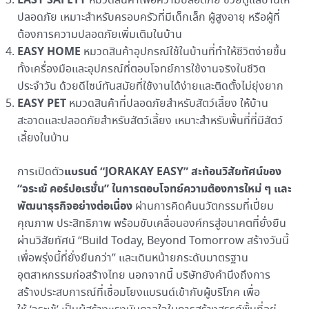
EASY SAFETY
หมวดสินค้าเพื่อความปลอดภัย ช่วยดูแลบ้านให้
ปลอดภัย เหมาะสำหรับครอบครัวที่มีเด็กเล็ก ผู้สูงอายุ หรือผู้ที่
ต้องการความปลอดภัยเพิ่มเติมในบ้าน
EASY HOME
หมวดสินค้าอุปกรณ์ใช้ในบ้านที่ทำให้ชีวิตง่ายขึ้น
ทั้งเครื่องมือและอุปกรณ์ที่ตอบโจทย์การใช้งานจริงในชีวิต
ประจำวัน ด้วยดีไซน์ทันสมัยที่ใช้งานได้ง่ายและติดตั้งไม่ยุ่งยาก
EASY PET
หมวดสินค้าที่ปลอดภัยสำหรับสัตว์เลี้ยง ให้บ้าน
สะอาดและปลอดภัยสำหรับสัตว์เลี้ยง เหมาะสำหรับพื้นที่ที่มีสัตว์
เลี้ยงในบ้าน
แบรนด์ “
JORAKAY EASY” สะท้อนวิสัยทัศน์ของ
การเปิดตัว
“จระเข้ คอร์ปอเรชั่น” ในการตอบโจทย์ความต้องการใหม่ ๆ และ
พัฒนาธุรกิจอย่างต่อเนื่อง
ผ่านการคิดค้นนวัตกรรมที่เปี่ยม
คุณภาพ ประสิทธิภาพ พร้อมขับเคลื่อนองค์กรสู่อนาคตที่ยั่งยืน
ผ่านวิสัยทัศน์ “Build Today, Beyond Tomorrow สร้างวันนี้
เพื่อพรุ่งนี้ที่ยั่งยืนกว่า” และเดินหน้ายกระดับมาตรฐาน
อุตสาหกรรมก่อสร้างไทย นอกจากนี้ บริษัทยังคำนึงถึงการ
สร้างประสบการณ์ที่เชื่อมโยงแบรนด์เข้ากับผู้บริโภค เพื่อ