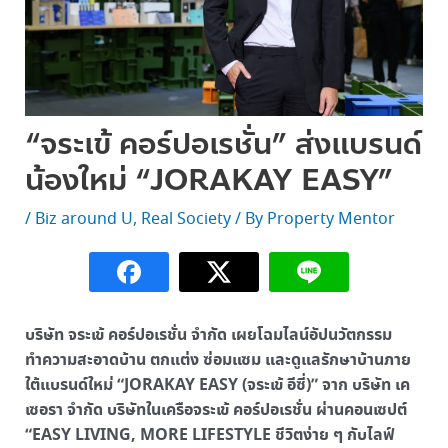
“จระเข้ คอร์ปอเรชั่น” ส่งแบรนด์
น้องใหม่ “JORAKAY EASY”
/
Biz around U
,
Real Society
/ By
Property Mentor
บริษัท จระเข้ คอร์ปอเรชั่น จำกัด เผยโฉมไลน์อัปนวัตกรรม
ทำความสะอาดบ้าน ตกแต่ง ซ่อมแซม และดูแลรักษาบ้านภาย
ใต้แบรนด์ใหม่ “JORAKAY EASY (จระเข้ อีซี่)” จาก บริษัท เค
เซอรา จำกัด บริษัทในเครือจระเข้ คอร์ปอเรชั่น ผ่านคอนเซปต์
“EASY LIVING, MORE LIFESTYLE ชีวิตง่าย ๆ กับไลฟ์