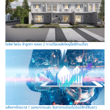
ไอลีฟ ไพร์ม ลำลูกกา คลอง 2 ทาวน์โฮมหลังใหญ่ไซส์บ้านเดี่ยว
อสังหาฯไตรมาส 1 ออกอาการแผ่ว จับตาการเมืองไม่นิ่งมีสิทธิ์ซึมยาว