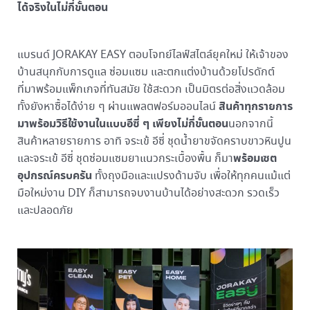
ได้จริงในไม่กี่ขั้นตอน
แบรนด์ JORAKAY EASY ตอบโจทย์ไลฟ์สไตล์ยุคใหม่ ให้เจ้าของ
บ้านสนุกกับการดูแล ซ่อมแซม และตกแต่งบ้านด้วยโปรดักต์
ที่มาพร้อมแพ็กเกจที่ทันสมัย ใช้สะดวก เป็นมิตรต่อสิ่งแวดล้อม
สินค้าทุกรายการ
ทั้งยังหาซื้อได้ง่าย ๆ ผ่านแพลตฟอร์มออนไลน์
มาพร้อมวิธีใช้งานในแบบอีซี่ ๆ เพียงไม่กี่ขั้นตอน
นอกจากนี้
สินค้าหลายรายการ อาทิ จระเข้ อีซี่ ชุดน้ำยาขจัดคราบขาวหินปูน
พร้อมเซต
และจระเข้ อีซี่ ชุดซ่อมแซมยาแนวกระเบื้องพื้น ก็มา
อุปกรณ์ครบครัน
ทั้งถุงมือและแปรงด้ามจับ เพื่อให้ทุกคนแม้แต่
มือใหม่งาน DIY ก็สามารถจบงานบ้านได้อย่างสะดวก รวดเร็ว
และปลอดภัย