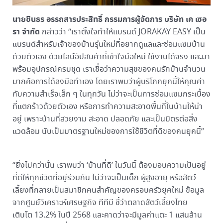
นายชินธร อรรถสารประสิทธิ์ กรรมการผู้จัดการ บริษัท เค เซอ
รา จำกัด
กล่าวว่า “เราตั้งใจทำให้แบรนด์ JORAKAY EASY เป็น
แบรนด์สำหรับเจ้าของบ้านรุ่นใหม่ที่อยากดูแลและซ่อมแซมบ้าน
ด้วยตัวเอง ด้วยไลน์อัปสินค้าที่เข้าใจมือใหม่ ใช้งานได้จริง และมา
พร้อมอุปกรณ์ครบชุด เราเชื่อว่าความสุขของคนรักบ้านจำนวน
มากคือการได้ลงมือทำเอง โดยเราพบว่าผู้บริโภคยุคนี้ให้คุณค่า
กับความสำเร็จเล็ก ๆ ในทุกวัน ไม่ว่าจะเป็นการซ่อมแซมกระเบื้อง
ที่แตกร้าวด้วยตัวเอง หรือการทำความสะอาดพื้นที่ในบ้านให้น่า
อยู่ เพราะบ้านที่สวยงาม สะอาด ปลอดภัย และเป็นมิตรต่อสิ่ง
แวดล้อม นับเป็นมาตรฐานใหม่ของการใช้ชีวิตที่ดีของคนยุคนี้”
“ยิ่งไปกว่านั้น เราพบว่า ‘บ้านที่ดี’ ในวันนี้ ต้องมอบความเป็นอยู่
ที่ดีให้ทุกชีวิตที่อยู่ร่วมกัน ไม่ว่าจะเป็นเด็ก ผู้สูงอายุ หรือสัตว์
เลี้ยงที่กลายเป็นสมาชิกคนสำคัญของครอบครัวยุคใหม่ ข้อมูล
จากศูนย์วิเคราะห์เศรษฐกิจ ทีทีบี ชี้ว่าตลาดสัตว์เลี้ยงไทย
เติบโต 13.2% ในปี 2568 และคาดว่าจะมีมูลค่าแตะ 1 แสนล้าน