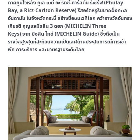
ภาคภูมิใจหลัง ภูเล เบย์ อะ ริทซ์-คาร์ลตัน รีเซิร์ฟ (Phulay
Bay, a Ritz-Carlton Reserve) รีสอร์ตหรูริมชายฝั่งทะเล
อันดามัน ในจังหวัดกระบี่ สร้างชื่อบนเวทีโลก คว้ารางวัลอันทรง
เกียรติ กุญแจมิชลิน 3 ดอก (MICHELIN Three
Keys) จาก มิชลิน ไกด์ (MICHELIN Guide) ซึ่งถือเป็น
รางวัลสูงสุดที่สะท้อนความเป็นเลิศด้านประสบการณ์การเข้า
พัก การบริการ และมาตรฐานระดับโลก