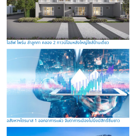
ไอลีฟ ไพร์ม ลำลูกกา คลอง 2 ทาวน์โฮมหลังใหญ่ไซส์บ้านเดี่ยว
อสังหาฯไตรมาส 1 ออกอาการแผ่ว จับตาการเมืองไม่นิ่งมีสิทธิ์ซึมยาว