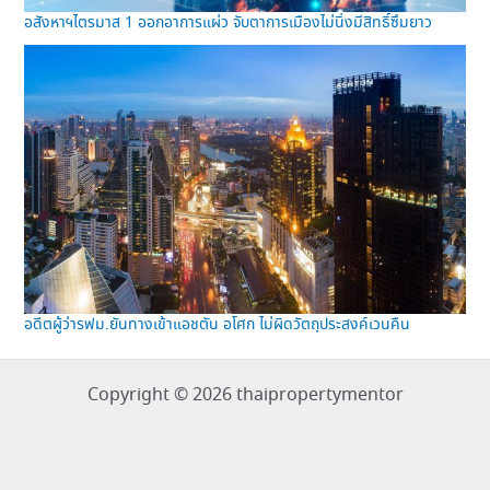
อสังหาฯไตรมาส 1 ออกอาการแผ่ว จับตาการเมืองไม่นิ่งมีสิทธิ์ซึมยาว
อดีตผู้ว่ารฟม.ยันทางเข้าแอชตัน อโศก ไม่ผิดวัตถุประสงค์เวนคืน
Copyright © 2026 thaipropertymentor