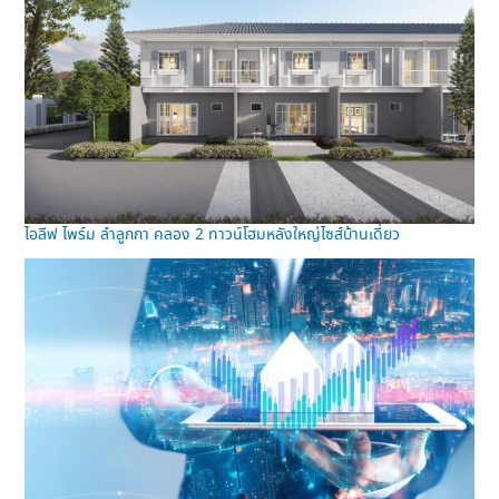
ไอลีฟ ไพร์ม ลำลูกกา คลอง 2 ทาวน์โฮมหลังใหญ่ไซส์บ้านเดี่ยว