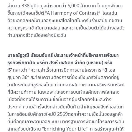
จำนวน 338 ยูนิต มูลค่ารวมกว่า 6,000 ล้านบาท โดยถูกพัฒนา
ขึ้นภายใต้คอนเซ็ปต์ “A Harmony of Contrast” โดดเด่น
ด้วยเอกลักษณ์งานออกแบบสไตล์ไทยโมเดิร์นร่วมสมัย ที่ผสาน
ความหรูหราเข้ากับความสงบ และความเป็นส่วนตัวได้อย่างลงตัว
ท่ามกลางชีวิตเมืองอย่างมีระดับ
นายณัฐวุฒิ มัธยมจันทร์ ประธานเจ้าหน้าที่บริหารการพัฒนา
ธุรกิจพักอาศัย บริษัท สิงห์ เอสเตท จำกัด (มหาชน) หรือ
‘S’
กล่าวว่า “ความสำเร็จในการปิดการขายโครงการ “ดิ เอส
สุขุมวิท 36” สะท้อนความต้องการที่ยังแข็งแกร่งในตลาดที่อยู่
อาศัยระดับลักชูรีของไทย ท่ามกลางสภาวะตลาดอสังหาริมทรัพย์
ที่มีความท้าทาย โดยเฉพาะโครงการบนทำเลศักยภาพใจกลาง
เมืองที่ยังคงได้รับความเชื่อมั่นจากผู้บริโภคทั้งในและต่าง
ประเทศ ความสำเร็จดังกล่าวนับเป็นก้าวสำคัญของสิงห์ เอสเตท
ในการต้อนรับศักราชใหม่ปี 2569ตอกย้ำความเชื่อมั่นของลูกค้า
ที่มีต่อคุณภาพงานออกแบบ มาตรฐานการพัฒนาโครงการระดับ
สากลด้วยปณิธาน “Enriching Your Life” การสร้างคุณค่าให้