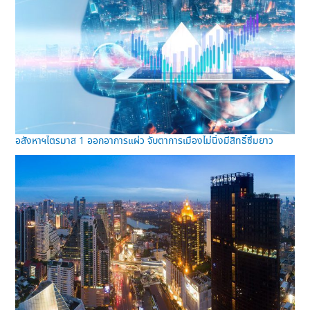
อสังหาฯไตรมาส 1 ออกอาการแผ่ว จับตาการเมืองไม่นิ่งมีสิทธิ์ซึมยาว