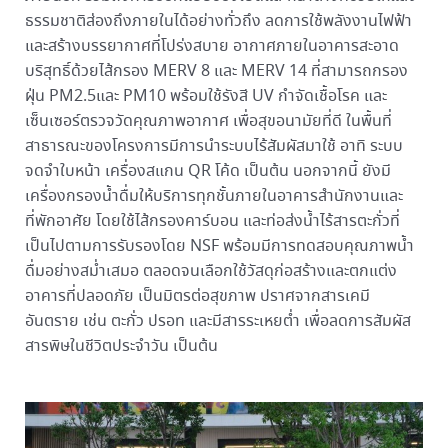
ธรรมชาติส่องถึงภายในได้อย่างทั่วถึง ลดการใช้พลังงานไฟฟ้า
และสร้างบรรยากาศที่โปร่งสบาย อากาศภายในอาคารสะอาด
บริสุทธิ์ด้วยไส้กรอง MERV 8 และ MERV 14 ที่สามารถกรอง
ฝุ่น PM2.5และ PM10 พร้อมใช้รังสี UV กำจัดเชื้อโรค และ
เซ็นเซอร์ตรวจวัดคุณภาพอากาศ เพื่อสุขอนามัยที่ดี ในพื้นที่
สาธารณะของโครงการมีการนำระบบไร้สัมผัสมาใช้ อาทิ ระบบ
จดจำใบหน้า เครื่องสแกน QR โค้ด เป็นต้น นอกจากนี้ ยังมี
เครื่องกรองน้ำดื่มให้บริการทุกชั้นภายในอาคารสำนักงานและ
ที่พักอาศัย โดยใช้ไส้กรองคาร์บอน และท่อส่งน้ำไร้สารตะกั่วที่
เป็นไปตามการรับรองโดย NSF พร้อมมีการทดสอบคุณภาพน้ำ
ดื่มอย่างสม่ำเสมอ ตลอดจนเลือกใช้วัสดุก่อสร้างและตกแต่ง
อาคารที่ปลอดภัย เป็นมิตรต่อสุขภาพ ปราศจากสารเคมี
อันตราย เช่น ตะกั่ว ปรอท และมีสารระเหยต่ำ เพื่อลดการสัมผัส
สารพิษในชีวิตประจำวัน เป็นต้น