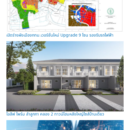
เปิดร่างผังเมืองกทม.เวอร์ชั่นใหม่ Upgrade 9 โซน รองรับรถไฟฟ้า
ไอลีฟ ไพร์ม ลำลูกกา คลอง 2 ทาวน์โฮมหลังใหญ่ไซส์บ้านเดี่ยว